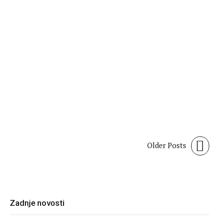
PREUZMI PDF: Časopis
Frankopan broj 49 srpanj 2019
ČASOPIS FRANKOPAN
Frankopan broj 49, srpanj 2020
12. kolovoza 2020.
Older Posts
Zadnje novosti