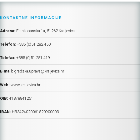
KONTAKTNE INFORMACIJE
Adresa:
Frankopanska 1a, 51262 Kraljevica
Telefon:
+385 (0)51 282 450
Telefax:
+385 (0)51 281 419
E-mail:
gradska.uprava@kraljevica.hr
Web:
www.kraljevica.hr
OIB:
41878841251
IBAN:
HR
3424020061820900003