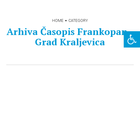
HOME
CATEGORY
Arhiva Časopis Frankopan -
Open 
Grad Kraljevica
PREUZMI PDF: Časopis