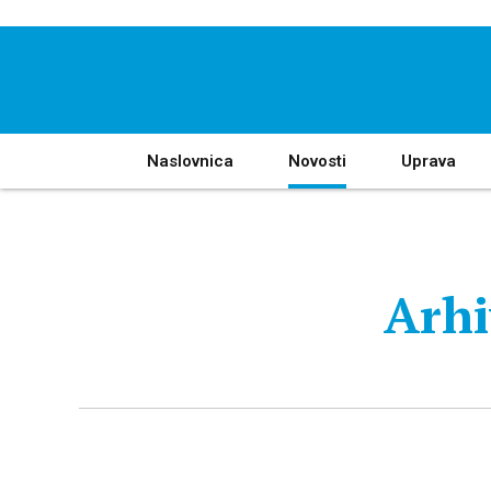
Naslovnica
Novosti
Uprava
Arhi
Životopis
Gradska uprava
Vlastiti pogon
Ovlasti i funkcije gradonačelnika