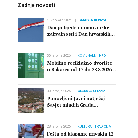
Zadnje novosti
ProjektI
5. kolovoza 2026.
GRADSKA UPRAVA
Važni dokumenti
Dan pobjede i domovinske
zahvalnosti i Dan hrvatskih
Pravo na pristup informacijama
branitelja
Savjet za zaštitu potrošača
30. srpnja 2026.
KOMUNALNI INFO
Mobilno reciklažno dvorište
u Bakarcu od 17 do 28.8.2026.
Zaštita osobnih podataka
zatvoreno
30. srpnja 2026.
GRADSKA UPRAVA
Ponovljeni Javni natječaj
Savjet mladih Grada
Kraljevice 2026.
28. srpnja 2026.
KULTURA I TRADICIJA
Fešta od klapunic privukla 12