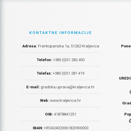
KONTAKTNE INFORMACIJE
Adresa:
Frankopanska 1a, 51262 Kraljevica
Poned
Telefon:
+385 (0)51 282 450
Telefax:
+385 (0)51 281 419
UREDO
E-mail:
gradska.uprava@kraljevica.hr
Web:
www.kraljevica.hr
Grad
Pop
OIB:
41878841251
Č
IBAN:
HR
3424020061820900003