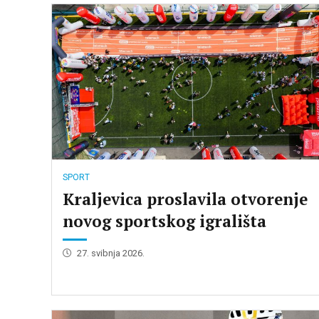
Izvješća o radu gradonačelnika
Provedbeni program Grada Kraljevice
Gradonačelnici Kraljevice
Vizija i misija Grada Kraljevice
SPORT
Kraljevica proslavila otvorenje
novog sportskog igrališta
27. svibnja 2026.