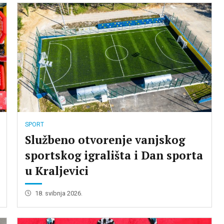
Savjet mladih
Dobitnici nagrada
Nacionalne manjine
Djelokrug i poslovnik rada
SPORT
Službeno otvorenje vanjskog
sportskog igrališta i Dan sporta
u Kraljevici
18. svibnja 2026.