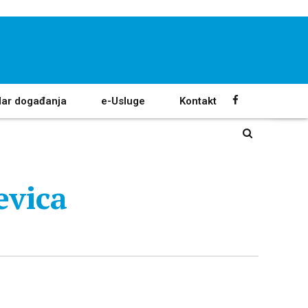
Open 
dar događanja
e-Usluge
Kontakt
evica
Proračun
Službene novine
Prostorni planovi
Izvještaji