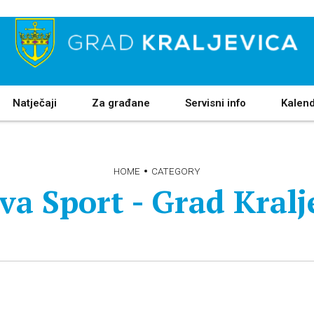
Natječaji
Za građane
Servisni info
Kalen
HOME
CATEGORY
va Sport - Grad Kralj
Gradski vijećnici
Sjednice Gradskog vijeća
Odbori i povjerenstva
Mjesna samouprava