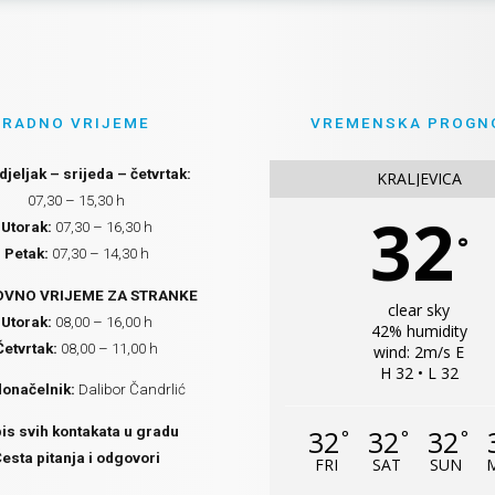
RADNO VRIJEME
VREMENSKA PROGN
jeljak – srijeda – četvrtak:
KRALJEVICA
07,30 – 15,30 h
32
Utorak:
07,30 – 16,30 h
°
Petak:
07,30 – 14,30 h
VNO VRIJEME ZA STRANKE
clear sky
Utorak:
08,00 – 16,00 h
42% humidity
Četvrtak:
08,00 – 11,00 h
wind: 2m/s E
H 32 • L 32
onačelnik:
Dalibor Čandrlić
is svih kontakata u gradu
32
32
32
°
°
°
esta pitanja i odgovori
FRI
SAT
SUN