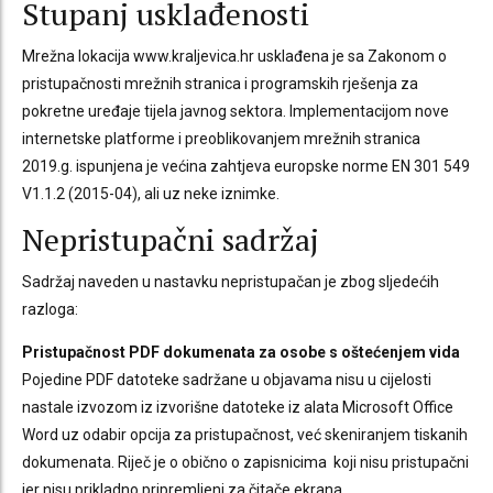
Stupanj usklađenosti
Mrežna lokacija www.kraljevica.hr usklađena je sa Zakonom o
pristupačnosti mrežnih stranica i programskih rješenja za
pokretne uređaje tijela javnog sektora. Implementacijom nove
internetske platforme i preoblikovanjem mrežnih stranica
2019.g. ispunjena je većina zahtjeva europske norme EN 301 549
V1.1.2 (2015-04), ali uz neke iznimke.
Nepristupačni sadržaj
Sadržaj naveden u nastavku nepristupačan je zbog sljedećih
razloga:
Pristupačnost PDF dokumenata za osobe s oštećenjem vida
Pojedine PDF datoteke sadržane u objavama nisu u cijelosti
nastale izvozom iz izvorišne datoteke iz alata Microsoft Office
Word uz odabir opcija za pristupačnost, već skeniranjem tiskanih
dokumenata. Riječ je o obično o zapisnicima koji nisu pristupačni
jer nisu prikladno pripremljeni za čitače ekrana.