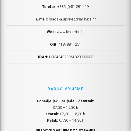
Telefax:
+385 (0)51 281 419
E-mail:
gradska.uprava@kraljevica.hr
Web:
www.kraljevica.hr
OIB:
41878841251
IBAN:
HR
3424020061820900003
RADNO VRIJEME
Ponedjeljak – srijeda – četvrtak:
07,30 – 15,30 h
Utorak:
07,30 – 16,30 h
Petak:
07,30 – 14,30 h
UREDOVNO VRIJEME ZA STRANKE