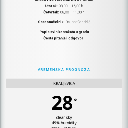
Utorak:
08,00 – 16,00 h
Četvrtak:
08,00 – 11,00 h
Gradonačelnik:
Dalibor Čandrlić
Popis svih kontakata u gradu
Česta pitanja i odgovori
VREMENSKA PROGNOZA
KRALJEVICA
28
°
clear sky
49% humidity