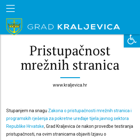
Open 
Pristupačnost
mrežnih stranica
www.kraljevica.hr
Stupanjem na snagu
Zakona o pristupačnosti mrežnih stranica i
programskih rješenja za pokretne uređaje tijela javnog sektora
Republike Hrvatske
, Grad Kraljevica će nakon provedbe testiranja
pristupačnosti, na ovim stranicama objaviti Izjavu o