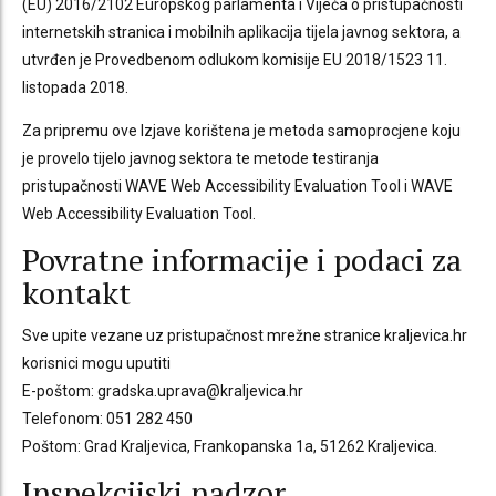
(EU) 2016/2102 Europskog parlamenta i Vijeća o pristupačnosti
internetskih stranica i mobilnih aplikacija tijela javnog sektora, a
utvrđen je Provedbenom odlukom komisije EU 2018/1523 11.
listopada 2018.
Za pripremu ove Izjave korištena je metoda samoprocjene koju
je provelo tijelo javnog sektora te metode testiranja
pristupačnosti WAVE Web Accessibility Evaluation Tool i WAVE
Web Accessibility Evaluation Tool.
Povratne informacije i podaci za
kontakt
Sve upite vezane uz pristupačnost mrežne stranice kraljevica.hr
korisnici mogu uputiti
E-poštom: gradska.uprava@kraljevica.hr
Telefonom: 051 282 450
Poštom: Grad Kraljevica, Frankopanska 1a, 51262 Kraljevica.
Inspekcijski nadzor