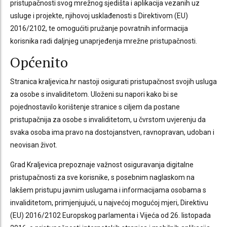
pristupačnosti svog mrežnog sjedišta i aplikacija vezanih uz
usluge i projekte, njihovoj usklađenosti s Direktivom (EU)
2016/2102, te omogućiti pružanje povratnih informacija
korisnika radi daljnjeg unaprjeđenja mrežne pristupačnosti.
Općenito
Stranica kraljevica.hr nastoji osigurati pristupačnost svojih usluga
za osobe s invaliditetom. Uloženi su napori kako bi se
pojednostavilo korištenje stranice s ciljem da postane
pristupačnija za osobe s invaliditetom, u čvrstom uvjerenju da
svaka osoba ima pravo na dostojanstven, ravnopravan, udoban i
neovisan život.
Grad Kraljevica prepoznaje važnost osiguravanja digitalne
pristupačnosti za sve korisnike, s posebnim naglaskom na
lakšem pristupu javnim uslugama i informacijama osobama s
invaliditetom, primjenjujući, u najvećoj mogućoj mjeri, Direktivu
(EU) 2016/2102 Europskog parlamenta i Vijeća od 26. listopada