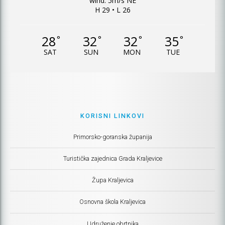
wind: 5m/s NE
H 29 • L 26
28
32
32
35
°
°
°
°
SAT
SUN
MON
TUE
KORISNI LINKOVI
Primorsko-goranska županija
Turistička zajednica Grada Kraljevice
Župa Kraljevica
Osnovna škola Kraljevica
Udruženje obrtnika