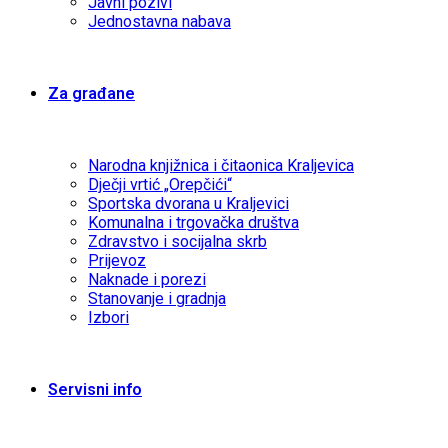
Javni pozivi
Jednostavna nabava
Za građane
Narodna knjižnica i čitaonica Kraljevica
Dječji vrtić „Orepčići“
Sportska dvorana u Kraljevici
Komunalna i trgovačka društva
Zdravstvo i socijalna skrb
Prijevoz
Naknade i porezi
Stanovanje i gradnja
Izbori
Servisni info