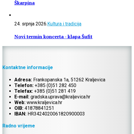
Škarpina
24. srpnja 2026.
Kultura i tradicija
Novi termin koncerta - klapa Šufit
Kontaktne informacije
Adresa:
Frankopanska 1a, 51262 Kraljevica
Telefon:
+385 (0)51 282 450
Telefax:
+385 (0)51 281 419
E-mail:
gradska.uprava@kraljevica.hr
Web:
www.kraljevica.hr
OIB:
41878841251
IBAN:
HR
3424020061820900003
Radno vrijeme