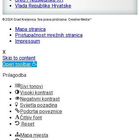
Vlada Republike Hrvatske
© 2024 Grad Kraljevica. Sva prava pridržana. Creative Media™
Mapa stranica
Pristupačnost mrežnih stranica
Impressum
X
Skip to content
Open toolbar
Prilagodba
Sivi tonovi
Visoki kontrast
Negativni kontrast
Svijetla pozadina
Podcrtaj poveznice
Čitljiv font
Reset
Mapa mjesta