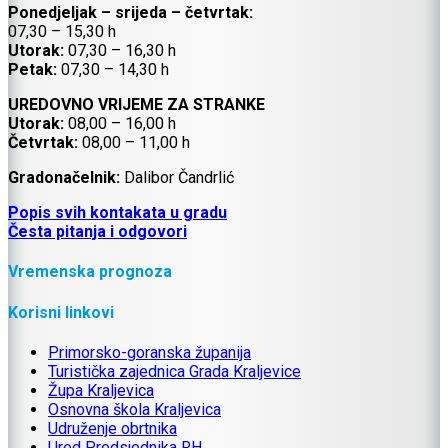
Ponedjeljak – srijeda – četvrtak:
07,30 – 15,30 h
Utorak:
07,30 – 16,30 h
Petak:
07,30 – 14,30 h
UREDOVNO VRIJEME ZA STRANKE
Utorak:
08,00 – 16,00 h
Četvrtak:
08,00 – 11,00 h
Gradonačelnik:
Dalibor Čandrlić
Popis svih kontakata u gradu
Česta pitanja i odgovori
Vremenska prognoza
Korisni linkovi
Primorsko-goranska županija
Turistička zajednica Grada Kraljevice
Župa Kraljevica
Osnovna škola Kraljevica
Udruženje obrtnika
Ured Predsjednika RH