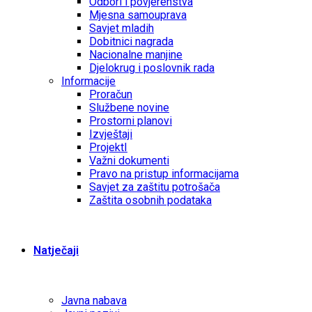
Odbori i povjerenstva
Mjesna samouprava
Savjet mladih
Dobitnici nagrada
Nacionalne manjine
Djelokrug i poslovnik rada
Informacije
Proračun
Službene novine
Prostorni planovi
Izvještaji
ProjektI
Važni dokumenti
Pravo na pristup informacijama
Savjet za zaštitu potrošača
Zaštita osobnih podataka
Natječaji
Javna nabava