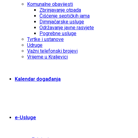
Komunalne obavijesti
Zbrinjavanje otpada
Čišćenje septičkih jama
Dimnjačarske usluge
Održavanje javne rasvjete
Pogrebne usluge
Tvrtke i ustanove
Udruge
Važni telefonski brojevi
Vrijeme u Kraljevici
Kalendar događanja
e-Usluge