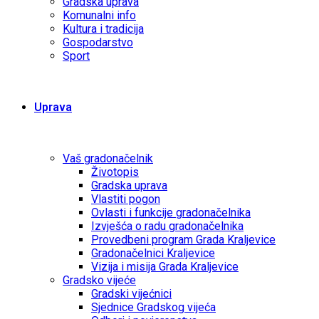
Gradska uprava
Komunalni info
Kultura i tradicija
Gospodarstvo
Sport
Uprava
Vaš gradonačelnik
Životopis
Gradska uprava
Vlastiti pogon
Ovlasti i funkcije gradonačelnika
Izvješća o radu gradonačelnika
Provedbeni program Grada Kraljevice
Gradonačelnici Kraljevice
Vizija i misija Grada Kraljevice
Gradsko vijeće
Gradski vijećnici
Sjednice Gradskog vijeća