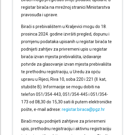
registar birača na mrežnoj stranici Ministarstva
pravosuđa i uprave.
Birači s prebivalištem u Kraljevici mogu do 18.
prosinca 2024. godine izvršiti pregled, dopunu i
promjenu podataka upisanih u registar birača te
podnijeti zahtjev za privremeni upis u registar
birača izvan mjesta prebivališta, izdavanje
potvrde za glasovanje izvan mjesta prebivališta
te prethodnu registraciju, u Uredu za opću
upravu u Rijeci, Riva 10, soba 220 i 221 (II. kat,
stubište B). Informacije se mogu dobiti na
telefon 051/354-443, 051/354-445 i 051/354-
173 od 08,30 do 15,30 sati ili putem elektroničke
pošte, e-mail adrese:
registar.biraca@pgz.hr
Birači mogu podnijeti zahtjeve za privremeni
upis, prethodnu registraciju i aktivnu registraciju