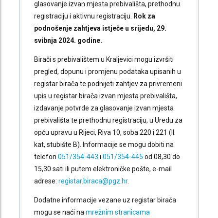
glasovanje izvan mjesta prebivališta, prethodnu
registraciju i aktivnu registraciju.
Rok za
podnošenje zahtjeva istječe u srijedu, 29.
svibnja 2024. godine.
Birači s prebivalištem u Kraljevici mogu izvršiti
pregled, dopunu i promjenu podataka upisanih u
registar birača te podnijeti zahtjev za privremeni
upis u registar birača izvan mjesta prebivališta,
izdavanje potvrde za glasovanje izvan mjesta
prebivališta te prethodnu registraciju, u Uredu za
opću upravu u Rijeci, Riva 10, soba 220 i 221 (II.
kat, stubište B). Informacije se mogu dobiti na
telefon
051/354-443
i
051/354-445
od 08,30 do
15,30 sati ili putem elektroničke pošte, e-mail
adrese:
registar.biraca@pgz.hr
.
Dodatne informacije vezane uz registar birača
mogu se naći na
mrežnim stranicama