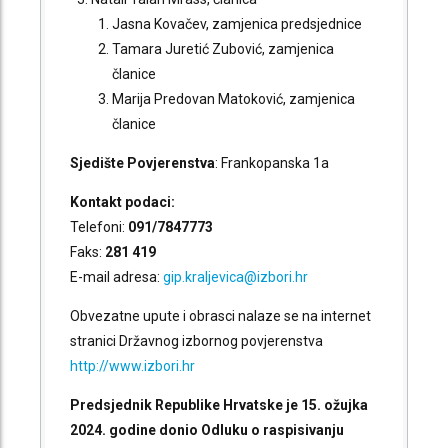
Jasna Kovačev, zamjenica predsjednice
Tamara Juretić Zubović, zamjenica
članice
Marija Predovan Matoković, zamjenica
članice
Sjedište
Povjerenstva
: Frankopanska 1a
Kontakt podaci:
Telefoni:
091/7847773
Faks:
281 419
E-mail adresa:
gip.kraljevica@izbori.hr
Obvezatne upute i obrasci nalaze se na internet
stranici Državnog izbornog povjerenstva
http://www.izbori.hr
Predsjednik Republike Hrvatske je 15. ožujka
2024. godine donio Odluku o raspisivanju