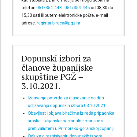
kat, stubište B). Informacije se mogu dobiti na
telefon
051/354-443
i
051/354-445
od 08,30 do
15,30 sati ili putem elektroničke pošte, e-mail
adrese:
registar.biraca@pgz.hr
Dopunski izbori za
članove županijske
skupštine PGŽ –
3.10.2021.
Izdavanje potvrda za glasovanje na dan
održavanja dopunskih izbora 03.10.2021.
Obavijest i objava biračima iz reda pripadnika
srpske i talijanske nacionalne manjine s
prebivalištem u Primorsko-goranskoj županiji
Odluka o raspisivanju dopunskih izbora