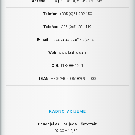
Adresa:
Frankopanska 1a, 51262 Kraljevica
Telefon:
+385 (0)51 282 450
Telefax:
+385 (0)51 281 419
E-mail:
gradska.uprava@kraljevica.hr
Web:
www.kraljevica.hr
OIB:
41878841251
IBAN:
HR
3424020061820900003
RADNO VRIJEME
Ponedjeljak – srijeda – četvrtak:
07,30 – 15,30 h