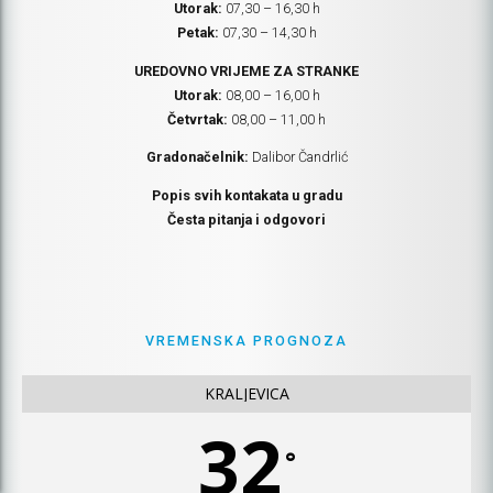
Utorak:
07,30 – 16,30 h
Petak:
07,30 – 14,30 h
UREDOVNO VRIJEME ZA STRANKE
Utorak:
08,00 – 16,00 h
Četvrtak:
08,00 – 11,00 h
Gradonačelnik:
Dalibor Čandrlić
Popis svih kontakata u gradu
Česta pitanja i odgovori
VREMENSKA PROGNOZA
KRALJEVICA
32
°