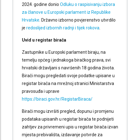
2024. godine donio
Odluku o raspisivanju izbora
za članove u Europski parlament iz Republike
Hrvatske
. Državno izborno povjerenstvo utvrdilo
je
redoslijed izbornih radnji i tijek rokova
.
Uvid u registar birača
Zastupnike u Europski parlament biraju, na
temelju općeg i jednakoga biračkog prava, svi
hrvatski državljani s navršenih 18 godina života.
Birači mogu pregledati svoje podatke upisane u
registar birača na mrežnoj stranici Ministarstva
pravosuđa i uprave
https://biraci.gov.hr/RegistarBiraca/
Birači mogu izvršiti pregled, dopunu i promjenu
podataka upisanih u registar birača te podnijeti
zahtjev za privremeni upis u registar birača izvan
mjesta prebivališta, izdavanje potvrde za