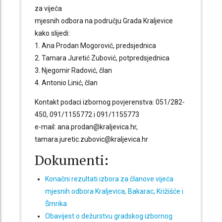
za vijeća
mjesnih odbora na području Grada Kraljevice
kako slijedi:
1. Ana Prodan Mogorović, predsjednica
2. Tamara Juretić Zubović, potpredsjednica
3. Njegomir Radović, član
4. Antonio Linić, član
Kontakt podaci izbornog povjerenstva: 051/282-
450, 091/1155772 i 091/1155773
e-mail: ana.prodan@kraljevica.hr,
tamara.juretic.zubovic@kraljevica.hr
Dokumenti:
Konačni rezultati izbora za članove vijeća
mjesnih odbora Kraljevica, Bakarac, Križišće i
Šmrika
Obavijest o dežurstvu gradskog izbornog