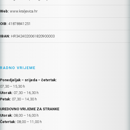
Web:
www.kraljevica.hr
OIB:
41878841251
IBAN:
HR
3424020061820900003
RADNO VRIJEME
Ponedjeljak – srijeda – četvrtak:
07,30 – 15,30 h
Utorak:
07,30 – 16,30 h
Petak:
07,30 – 14,30 h
UREDOVNO VRIJEME ZA STRANKE
Utorak:
08,00 – 16,00 h
Četvrtak:
08,00 – 11,00 h