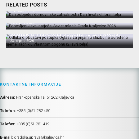
hrvatskih branitelja
RELATED POSTS
Ponovljeni Javni natječaj Savjet mladih
5. kolovoza 2026.
Grada Kraljevice 2026.
Odluka o obustavi postupka Oglasa za
30. srpnja 2026.
prijam u službu na određeno vrijeme
Radnik u Vlastitom pogonu (2 izvršitelja)
23. srpnja 2026.
KONTAKTNE INFORMACIJE
Adresa:
Frankopanska 1a, 51262 Kraljevica
Telefon:
+385 (0)51 282 450
Telefax:
+385 (0)51 281 419
E-mail:
gradska.uprava@kraljevica.hr