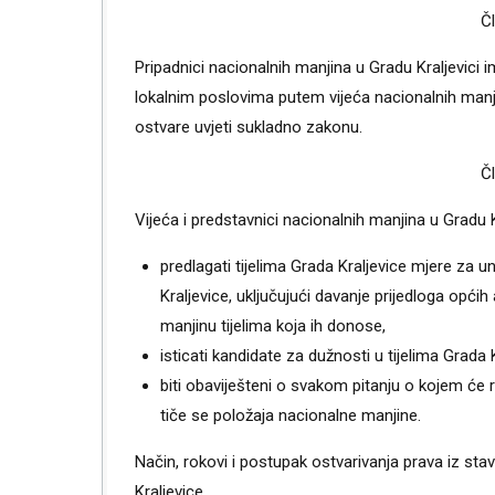
Provedbeni program Grada Kraljevice
Č
Pripadnici nacionalnih manjina u Gradu Kraljevici i
Gradonačelnici Kraljevice
lokalnim poslovima putem vijeća nacionalnih manj
ostvare uvjeti sukladno zakonu.
Vizija i misija Grada Kraljevice
Č
Vijeća i predstavnici nacionalnih manjina u Gradu K
predlagati tijelima Grada Kraljevice mjere za 
Kraljevice, uključujući davanje prijedloga opći
manjinu tijelima koja ih donose,
isticati kandidate za dužnosti u tijelima Grada K
biti obaviješteni o svakom pitanju o kojem će ra
tiče se položaja nacionalne manjine.
Način, rokovi i postupak ostvarivanja prava iz s
Kraljevice.