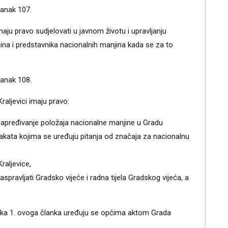
Dobitnici nagrada
lanak 107.
maju pravo sudjelovati u javnom životu i upravljanju
Nacionalne manjine
ina i predstavnika nacionalnih manjina kada se za to
Djelokrug i poslovnik rada
lanak 108.
raljevici imaju pravo:
unapređivanje položaja nacionalne manjine u Gradu
h akata kojima se uređuju pitanja od značaja za nacionalnu
raljevice,
spravljati Gradsko vijeće i radna tijela Gradskog vijeća, a
tavka 1. ovoga članka uređuju se općima aktom Grada