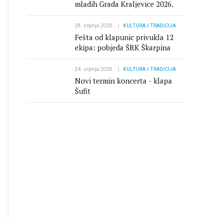
mladih Grada Kraljevice 2026.
Važni dokumenti
28. srpnja 2026.
KULTURA I TRADICIJA
Pravo na pristup informacijama
Fešta od klapunic privukla 12
ekipa: pobjeda ŠRK Škarpina
Savjet za zaštitu potrošača
24. srpnja 2026.
KULTURA I TRADICIJA
Novi termin koncerta - klapa
Zaštita osobnih podataka
Šufit