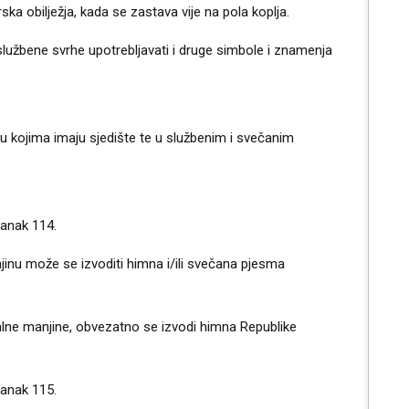
jerska obilježja, kada se zastava vije na pola koplja.
službene svrhe upotrebljavati i druge simbole i znamenja
kojima imaju sjedište te u službenim i svečanim
lanak 114.
nu može se izvoditi himna i/ili svečana pjesma
alne manjine, obvezatno se izvodi himna Republike
lanak 115.