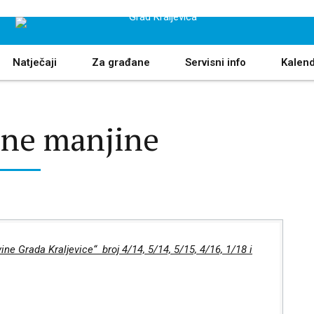
Natječaji
Za građane
Servisni info
Kalen
lne manjine
Gradski vijećnici
Sjednice Gradskog vijeća
Odbori i povjerenstva
ine Grada Kraljevice“ broj 4/14, 5/14, 5/15, 4/16, 1/18 i
Mjesna samouprava
Savjet mladih