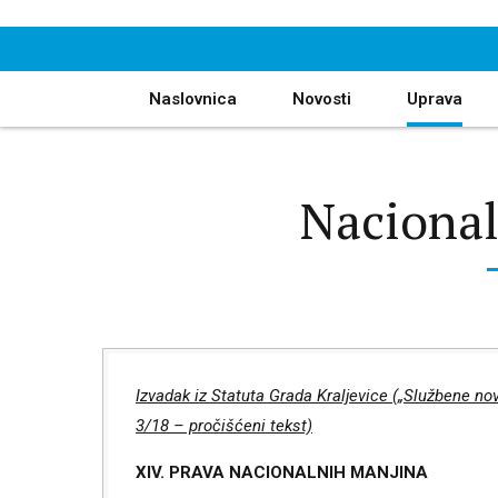
Naslovnica
Novosti
Uprava
Naciona
Životopis
Gradska uprava
Vlastiti pogon
Izvadak iz Statuta Grada Kraljevice
(„Službene nov
Ovlasti i funkcije gradonačelnika
3/18 – pročišćeni tekst)
Izvješća o radu gradonačelnika
XIV. PRAVA NACIONALNIH MANJINA