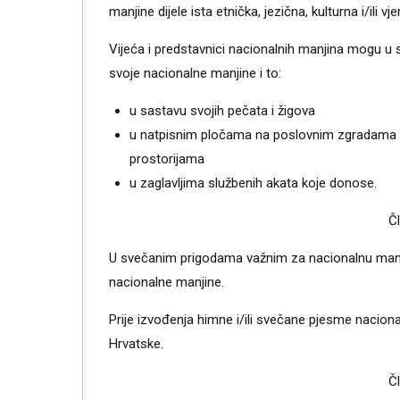
manjine dijele ista etnička, jezična, kulturna i/ili v
Vijeća i predstavnici nacionalnih manjina mogu u 
svoje nacionalne manjine i to:
u sastavu svojih pečata i žigova
u natpisnim pločama na poslovnim zgradama u 
prostorijama
u zaglavljima službenih akata koje donose.
Č
U svečanim prigodama važnim za nacionalnu manji
nacionalne manjine.
Prije izvođenja himne i/ili svečane pjesme nacion
Hrvatske.
Č