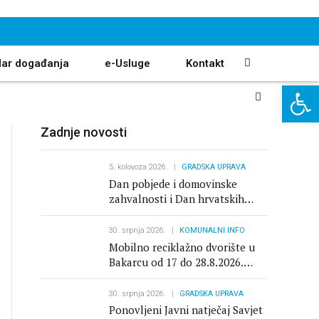
dar događanja
e-Usluge
Kontakt
Open 
Zadnje novosti
Proračun
5. kolovoza 2026.
GRADSKA UPRAVA
Dan pobjede i domovinske
Službene novine
zahvalnosti i Dan hrvatskih
branitelja
Prostorni planovi
30. srpnja 2026.
KOMUNALNI INFO
Mobilno reciklažno dvorište u
Izvještaji
Bakarcu od 17 do 28.8.2026.
zatvoreno
30. srpnja 2026.
GRADSKA UPRAVA
ProjektI
Ponovljeni Javni natječaj Savjet