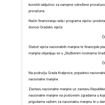
koristiti isključivo za namjene određene prorač
proračuna.
Način financiranja rada i programa vijeća i preds
donosi Gradsko vijeće.
Č
Statuti vijeća nacionalnih manjina te financijski pl
manjina objavljuju se u „Službenim novinama Grada
Č
Na području Grada Kraljevice, pripadnici nacionalnih
nacionalne manjine.
Zastavu nacionalne manjine uz zastavu Republike H
nacionalne manjine na poslovnim zgradama u koji
prigodama važnim za nacionalnu manjinu te u dane 