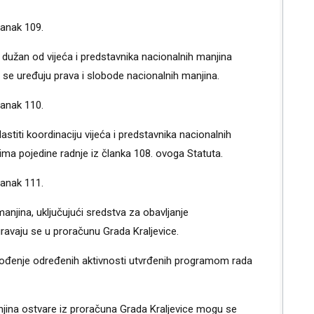
lanak 109.
 dužan od vijeća i predstavnika nacionalnih manjina
a se uređuju prava i slobode nacionalnih manjina.
lanak 110.
stiti koordinaciju vijeća i predstavnika nacionalnih
ma pojedine radnje iz članka 108. ovoga Statuta.
lanak 111.
manjina, uključujući sredstva za obavljanje
uravaju se u proračunu Grada Kraljevice.
vođenje određenih aktivnosti utvrđenih programom rada
anjina ostvare iz proračuna Grada Kraljevice mogu se