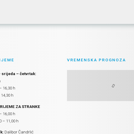
IJEME
VREMENSKA PROGNOZA
 srijeda – četvrtak:
h
– 16,30 h
 14,30 h
RIJEME ZA STRANKE
– 16,00 h
0 – 11,00 h
k:
Dalibor Čandrlić