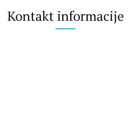
Kontakt informacije
 Odgovoriti ćemo u zakonskom roku.
resa
nkopanska 1a, 51262 Kraljevica
efon
 282 450