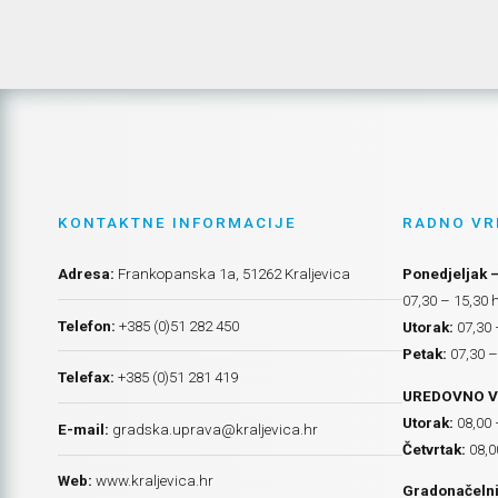
KONTAKTNE INFORMACIJE
RADNO VR
Adresa:
Frankopanska 1a, 51262 Kraljevica
Ponedjeljak –
07,30 – 15,30 
Telefon:
+385 (0)51 282 450
Utorak:
07,30 
Petak:
07,30 –
Telefax:
+385 (0)51 281 419
UREDOVNO V
Utorak:
08,00 
E-mail:
gradska.uprava@kraljevica.hr
Četvrtak:
08,0
Web:
www.kraljevica.hr
Gradonačelni