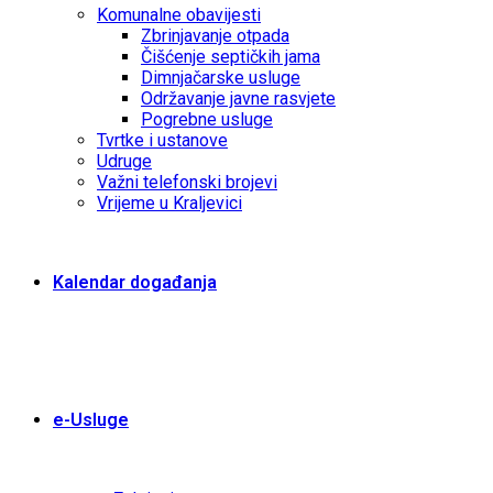
Komunalne obavijesti
Zbrinjavanje otpada
Čišćenje septičkih jama
Dimnjačarske usluge
Održavanje javne rasvjete
Pogrebne usluge
Tvrtke i ustanove
Udruge
Važni telefonski brojevi
Vrijeme u Kraljevici
Kalendar događanja
e-Usluge