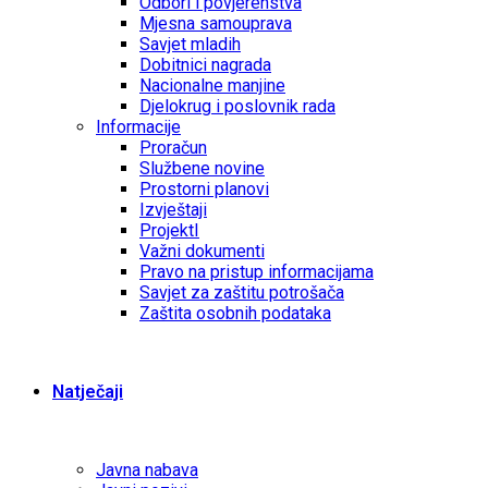
Odbori i povjerenstva
Mjesna samouprava
Savjet mladih
Dobitnici nagrada
Nacionalne manjine
Djelokrug i poslovnik rada
Informacije
Proračun
Službene novine
Prostorni planovi
Izvještaji
ProjektI
Važni dokumenti
Pravo na pristup informacijama
Savjet za zaštitu potrošača
Zaštita osobnih podataka
Natječaji
Javna nabava