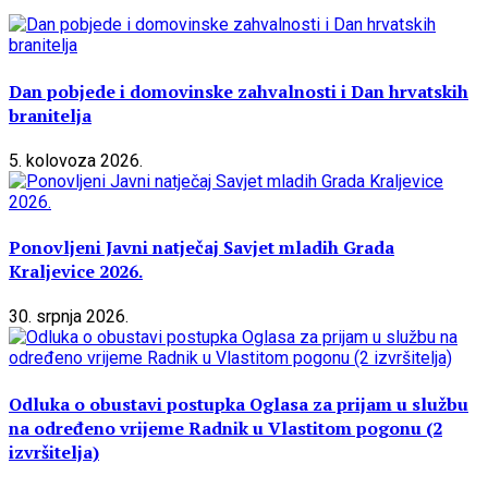
Dan pobjede i domovinske zahvalnosti i Dan hrvatskih
branitelja
5. kolovoza 2026.
Ponovljeni Javni natječaj Savjet mladih Grada
Kraljevice 2026.
30. srpnja 2026.
Odluka o obustavi postupka Oglasa za prijam u službu
na određeno vrijeme Radnik u Vlastitom pogonu (2
izvršitelja)