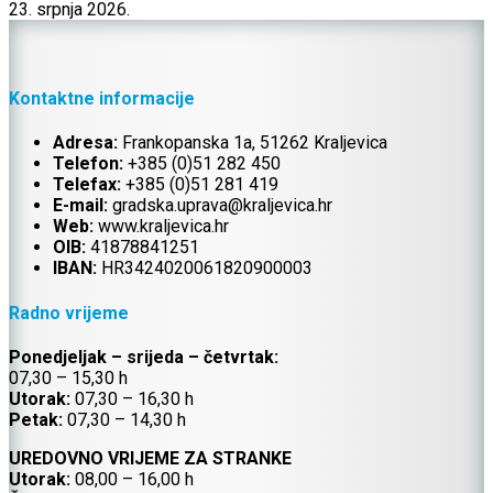
23. srpnja 2026.
Kontaktne informacije
Adresa:
Frankopanska 1a, 51262 Kraljevica
Telefon:
+385 (0)51 282 450
Telefax:
+385 (0)51 281 419
E-mail:
gradska.uprava@kraljevica.hr
Web:
www.kraljevica.hr
OIB:
41878841251
IBAN:
HR
3424020061820900003
Radno vrijeme
Ponedjeljak – srijeda – četvrtak:
07,30 – 15,30 h
Utorak:
07,30 – 16,30 h
Petak:
07,30 – 14,30 h
UREDOVNO VRIJEME ZA STRANKE
Utorak:
08,00 – 16,00 h