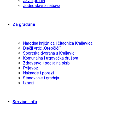
Javni pozivi
Jednostavna nabava
Za građane
Narodna knjižnica i čitaonica Kraljevica
Dječji vrtić „Orepčići“
Sportska dvorana u Kraljevici
Komunalna i trgovačka društva
Zdravstvo i socijalna skrb
Prijevoz
Naknade i porezi
Stanovanje i gradnja
Izbori
Servisni info