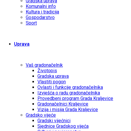
Gradska uprava
Komunalni info
Kultura i tradicija
Gospodarstvo
Sport
Uprava
Vaš gradonačelnik
Životopis
Gradska uprava
Vlastiti pogon
Ovlasti i funkcije gradonačelnika
Izvješća o radu gradonačelnika
Provedbeni program Grada Kraljevice
Gradonačelnici Kraljevice
Vizija i misija Grada Kraljevice
Gradsko vijeće
Gradski vijećnici
Sjednice Gradskog vijeća