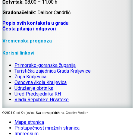
Četvrtak:
08,00 – 11,00 h
Gradonačelnik:
Dalibor Čandrlić
Popis svih kontakata u gradu
Česta pitanja i odgovori
Vremenska prognoza
Korisni linkovi
Primorsko-goranska županija
Turistička zajednica Grada Kraljevice
Župa Kraljevica
Osnovna škola Kraljevica
Udruženje obrtnika
Ured Predsjednika RH
Vlada Republike Hrvatske
© 2024 Grad Kraljevica. Sva prava pridržana. Creative Media™
Mapa stranica
Pristupačnost mrežnih stranica
Impressum