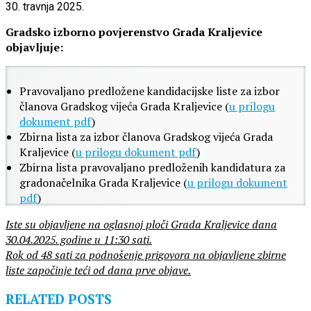
30. travnja 2025.
Gradsko izborno povjerenstvo Grada Kraljevice
objavljuje:
Pravovaljano predložene kandidacijske liste za izbor
članova Gradskog vijeća Grada Kraljevice (
u prilogu
dokument pdf
)
Zbirna lista za izbor članova Gradskog vijeća Grada
Kraljevice (
u prilogu dokument pdf
)
Zbirna lista pravovaljano predloženih kandidatura za
gradonačelnika Grada Kraljevice (
u prilogu dokument
pdf
)
Iste su objavljene na oglasnoj ploči Grada Kraljevice dana
30.04.2025. godine u 11:30 sati.
Rok od 48 sati za podnošenje prigovora na objavljene zbirne
liste započinje teći od dana prve objave.
RELATED POSTS