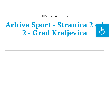
HOME
CATEGORY
Arhiva Sport - Stranica 2 od
Open 
2 - Grad Kraljevica
SPORT
Kraljevica odnijela puni plijen iz
Lokava