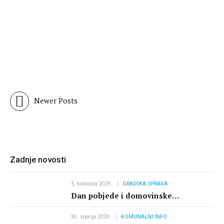
SPORT
Održana skupština Sportske
zajednice Grada Kraljevice
14. studenoga 2018.
Newer Posts
Zadnje novosti
5. kolovoza 2026.
GRADSKA UPRAVA
Dan pobjede i domovinske
zahvalnosti i Dan hrvatskih branitelja
30. srpnja 2026.
KOMUNALNI INFO