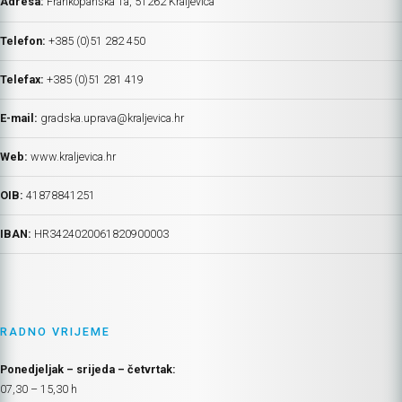
Adresa:
Frankopanska 1a, 51262 Kraljevica
Telefon:
+385 (0)51 282 450
Telefax:
+385 (0)51 281 419
E-mail:
gradska.uprava@kraljevica.hr
Web:
www.kraljevica.hr
OIB:
41878841251
IBAN:
HR
3424020061820900003
RADNO VRIJEME
Ponedjeljak – srijeda – četvrtak:
07,30 – 15,30 h