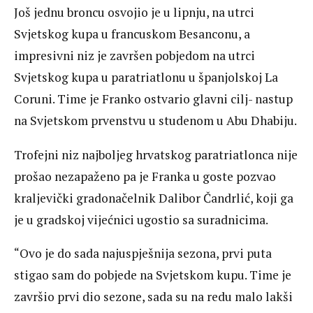
Još jednu broncu osvojio je u lipnju, na utrci
Svjetskog kupa u francuskom Besanconu, a
impresivni niz je završen pobjedom na utrci
Svjetskog kupa u paratriatlonu u španjolskoj La
Coruni. Time je Franko ostvario glavni cilj- nastup
na Svjetskom prvenstvu u studenom u Abu Dhabiju.
Trofejni niz najboljeg hrvatskog paratriatlonca nije
prošao nezapaženo pa je Franka u goste pozvao
kraljevički gradonačelnik Dalibor Čandrlić, koji ga
je u gradskoj vijećnici ugostio sa suradnicima.
“Ovo je do sada najuspješnija sezona, prvi puta
stigao sam do pobjede na Svjetskom kupu. Time je
završio prvi dio sezone, sada su na redu malo lakši