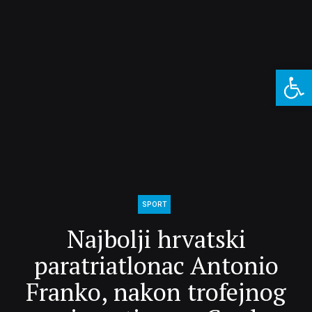
Open 
SPORT
Najbolji hrvatski
paratriatlonac Antonio
Franko, nakon trofejnog