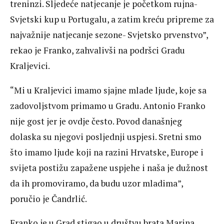
treninzi. Sljedeće natjecanje je početkom rujna-
Svjetski kup u Portugalu, a zatim kreću pripreme za
najvažnije natjecanje sezone- Svjetsko prvenstvo”,
rekao je Franko, zahvalivši na podršci Gradu
Kraljevici.
“Mi u Kraljevici imamo sjajne mlade ljude, koje sa
zadovoljstvom primamo u Gradu. Antonio Franko
nije gost jer je ovdje često. Povod današnjeg
dolaska su njegovi posljednji uspjesi. Sretni smo
što imamo ljude koji na razini Hrvatske, Europe i
svijeta postižu zapažene uspjehe i naša je dužnost
da ih promoviramo, da budu uzor mladima”,
poručio je Čandrlić.
Franko je u Grad stigao u društvu brata Marina