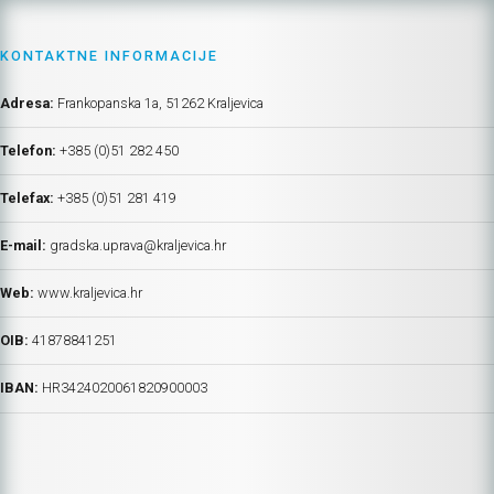
KONTAKTNE INFORMACIJE
Adresa:
Frankopanska 1a, 51262 Kraljevica
Telefon:
+385 (0)51 282 450
Telefax:
+385 (0)51 281 419
E-mail:
gradska.uprava@kraljevica.hr
Web:
www.kraljevica.hr
OIB:
41878841251
IBAN:
HR
3424020061820900003