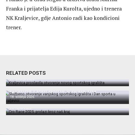
Franka i prijatelja Edija Kurolta, ujedno i trenera
NK Kraljevice, gdje Antonio radi kao kondicioni
trener.
Kraljevica proslavila otvorenje novog
sportskog igrališta
RELATED POSTS
27. svibnja 2026.
Službeno otvorenje vanjskog sportskog
igrališta i Dan sporta u Kraljevici
18. svibnja 2026.
Cro Race 2025. prolazi kroz naš kraj
25. rujna 2025.