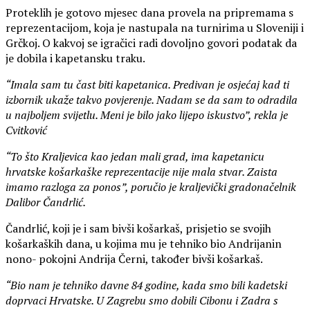
Proteklih je gotovo mjesec dana provela na pripremama s
reprezentacijom, koja je nastupala na turnirima u Sloveniji i
Grčkoj. O kakvoj se igračici radi dovoljno govori podatak da
je dobila i kapetansku traku.
“Imala sam tu čast biti kapetanica. Predivan je osjećaj kad ti
izbornik ukaže takvo povjerenje. Nadam se da sam to odradila
u najboljem svijetlu. Meni je bilo jako lijepo iskustvo”, rekla je
Cvitković
“To što Kraljevica kao jedan mali grad, ima kapetanicu
hrvatske košarkaške reprezentacije nije mala stvar. Zaista
imamo razloga za ponos”, poručio je kraljevički gradonačelnik
Dalibor Čandrlić.
Čandrlić, koji je i sam bivši košarkaš, prisjetio se svojih
košarkaških dana, u kojima mu je tehniko bio Andrijanin
nono- pokojni Andrija Černi, također bivši košarkaš.
“Bio nam je tehniko davne 84 godine, kada smo bili kadetski
doprvaci Hrvatske. U Zagrebu smo dobili Cibonu i Zadra s