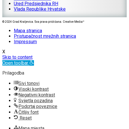
Ured Predsjednika RH
Vlada Republike Hrvatske
© 2024 Grad Kraljevica. Sva prava pridržana. Creative Media™
Mapa stranica
Pristupačnost mrežnih stranica
Impressum
X
Skip to content
Open toolbar
Prilagodba
Sivi tonovi
Visoki kontrast
Negativni kontrast
Svijetla pozadina
Podcrtaj poveznice
Čitljiv font
Reset
Mapa mjesta