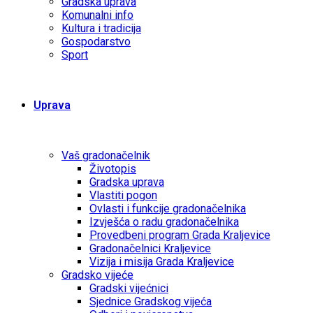
Gradska uprava
Komunalni info
Kultura i tradicija
Gospodarstvo
Sport
Uprava
Vaš gradonačelnik
Životopis
Gradska uprava
Vlastiti pogon
Ovlasti i funkcije gradonačelnika
Izvješća o radu gradonačelnika
Provedbeni program Grada Kraljevice
Gradonačelnici Kraljevice
Vizija i misija Grada Kraljevice
Gradsko vijeće
Gradski vijećnici
Sjednice Gradskog vijeća