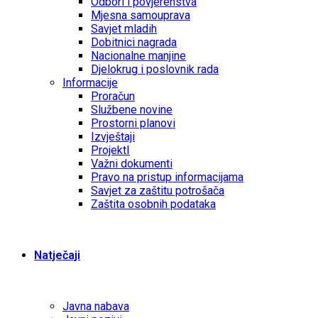
Odbori i povjerenstva
Mjesna samouprava
Savjet mladih
Dobitnici nagrada
Nacionalne manjine
Djelokrug i poslovnik rada
Informacije
Proračun
Službene novine
Prostorni planovi
Izvještaji
ProjektI
Važni dokumenti
Pravo na pristup informacijama
Savjet za zaštitu potrošača
Zaštita osobnih podataka
Natječaji
Javna nabava