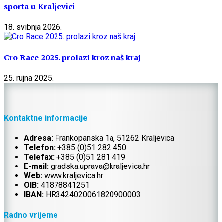
sporta u Kraljevici
18. svibnja 2026.
Cro Race 2025. prolazi kroz naš kraj
25. rujna 2025.
Kontaktne informacije
Adresa:
Frankopanska 1a, 51262 Kraljevica
Telefon:
+385 (0)51 282 450
Telefax:
+385 (0)51 281 419
E-mail:
gradska.uprava@kraljevica.hr
Web:
www.kraljevica.hr
OIB:
41878841251
IBAN:
HR
3424020061820900003
Radno vrijeme