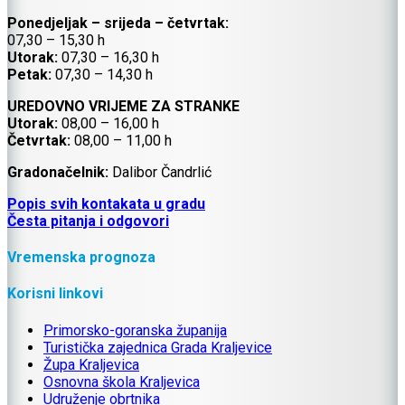
Ponedjeljak – srijeda – četvrtak:
07,30 – 15,30 h
Utorak:
07,30 – 16,30 h
Petak:
07,30 – 14,30 h
UREDOVNO VRIJEME ZA STRANKE
Utorak:
08,00 – 16,00 h
Četvrtak:
08,00 – 11,00 h
Gradonačelnik:
Dalibor Čandrlić
Popis svih kontakata u gradu
Česta pitanja i odgovori
Vremenska prognoza
Korisni linkovi
Primorsko-goranska županija
Turistička zajednica Grada Kraljevice
Župa Kraljevica
Osnovna škola Kraljevica
Udruženje obrtnika