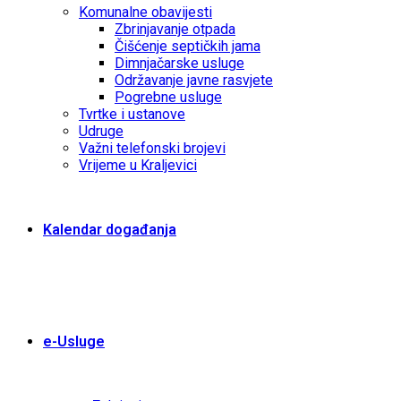
Komunalne obavijesti
Zbrinjavanje otpada
Čišćenje septičkih jama
Dimnjačarske usluge
Održavanje javne rasvjete
Pogrebne usluge
Tvrtke i ustanove
Udruge
Važni telefonski brojevi
Vrijeme u Kraljevici
Kalendar događanja
e-Usluge