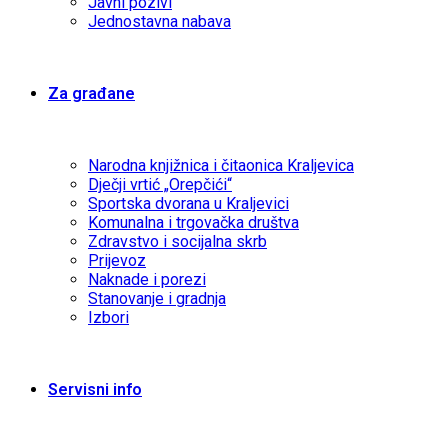
Javni pozivi
Jednostavna nabava
Za građane
Narodna knjižnica i čitaonica Kraljevica
Dječji vrtić „Orepčići“
Sportska dvorana u Kraljevici
Komunalna i trgovačka društva
Zdravstvo i socijalna skrb
Prijevoz
Naknade i porezi
Stanovanje i gradnja
Izbori
Servisni info