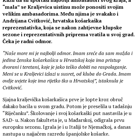
“mala” se Kraljevica uistinu može ponositi svojim
velikim ambasadorima. Među njima je svakako i
Andrijana Cvitković, hrvatska košarkaška
reprezentativka, koja se nakon zahtjevne klupske
sezone i reprezentativnih priprema vratila u svoj grad.
Čeka je radni odmor.
“Naše more mi je najbolji odmor. Imam sreće da sam možda i
jedina ženska košarkašica u Hrvatskoj koja ima pristup
dvorani i teretani, koje je jako teško dobiti na raspolaganje.
Meni se u Kraljevici izlazi u susret, od kluba do Grada. Imam
ovdje uvjete koje ima rijetko tko u Hrvatskoj”, istaknula je
Cvitković.
Sjajna kraljevička košarkašica prve je lopte kroz obruč
dakako bacila u svom gradu. Potom je preselila u tadašnju
“Riječanku”. Školovanje i svoj košarkaški put nastavila je u
SAD- u. Nakon fakulteta je, u Mađarskoj, odigrala prvu
europsku sezonu. Igrala je i u Italiji te Njemačkoj, a danas
nastupa u najjačem razredu španjolske košarke.