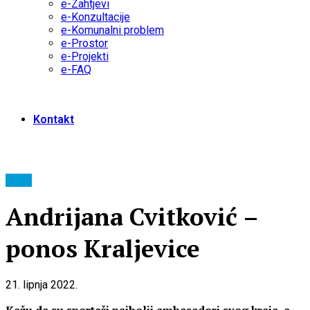
e-Zahtjevi
e-Konzultacije
e-Komunalni problem
e-Prostor
e-Projekti
e-FAQ
Kontakt
Sport
Andrijana Cvitković –
ponos Kraljevice
21. lipnja 2022.
Kažu da su sportaši najbolji ambasadori svog kraja, a