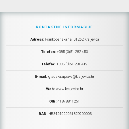
KONTAKTNE INFORMACIJE
Adresa:
Frankopanska 1a, 51262 Kraljevica
Telefon:
+385 (0)51 282 450
Telefax:
+385 (0)51 281 419
E-mail:
gradska.uprava@kraljevica.hr
Web:
www.kraljevica.hr
OIB:
41878841251
IBAN:
HR
3424020061820900003