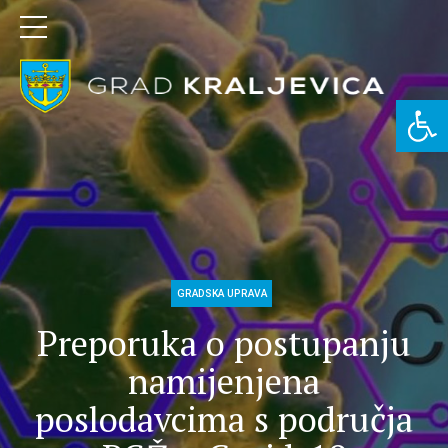
Open 
GRADSKA UPRAVA
Preporuka o postupanju
namijenjena
poslodavcima s područja