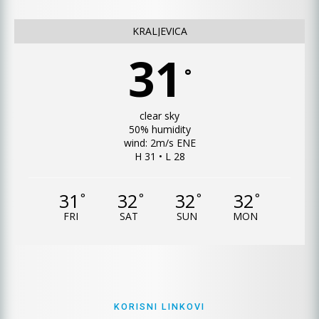
KRALJEVICA
31
°
clear sky
50% humidity
wind: 2m/s ENE
H 31 • L 28
31
32
32
32
°
°
°
°
FRI
SAT
SUN
MON
KORISNI LINKOVI