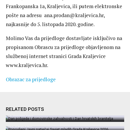
Frankopanska 1a, Kraljevica, ili putem elektronske
pošte na adresu ana.prodan@kraljevica.hr,
najkasnije do 5. listopada 2020. godine.
Molimo Vas da prijedloge dostavljate isključivo na
propisanom Obrascu za prijedloge objavljenom na
službenoj internet stranici Grada Kraljevice
www.kraljevica.hr.
Obrazac za prijedloge
Dan pobjede i domovinske zahvalnosti i Dan
hrvatskih branitelja
RELATED POSTS
Ponovljeni Javni natječaj Savjet mladih
5. kolovoza 2026.
Grada Kraljevice 2026.
Odluka o obustavi postupka Oglasa za
30. srpnja 2026.
prijam u službu na određeno vrijeme