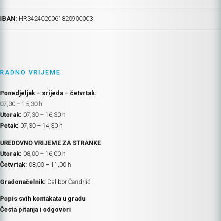
IBAN:
HR
3424020061820900003
RADNO VRIJEME
Ponedjeljak – srijeda – četvrtak:
07,30 – 15,30 h
Utorak:
07,30 – 16,30 h
Petak:
07,30 – 14,30 h
UREDOVNO VRIJEME ZA STRANKE
Utorak:
08,00 – 16,00 h
Četvrtak:
08,00 – 11,00 h
Gradonačelnik:
Dalibor Čandrlić
Popis svih kontakata u gradu
Česta pitanja i odgovori