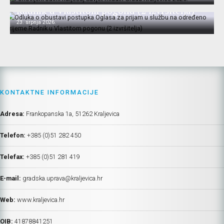
Radnik u Vlastitom pogonu (2 izvršitelja)
23. srpnja 2026.
KONTAKTNE INFORMACIJE
Adresa:
Frankopanska 1a, 51262 Kraljevica
Telefon:
+385 (0)51 282 450
Telefax:
+385 (0)51 281 419
E-mail:
gradska.uprava@kraljevica.hr
Web:
www.kraljevica.hr
OIB:
41878841251