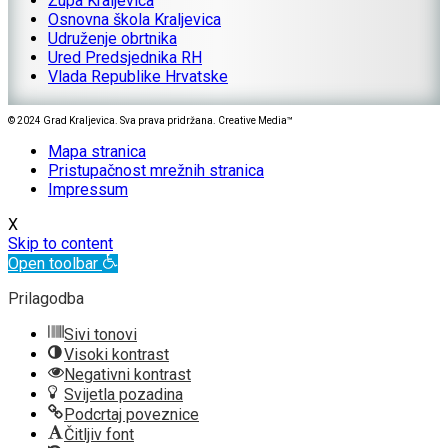
Župa Kraljevica
Osnovna škola Kraljevica
Udruženje obrtnika
Ured Predsjednika RH
Vlada Republike Hrvatske
© 2024 Grad Kraljevica. Sva prava pridržana. Creative Media™
Mapa stranica
Pristupačnost mrežnih stranica
Impressum
X
Skip to content
Open toolbar
Prilagodba
Sivi tonovi
Visoki kontrast
Negativni kontrast
Svijetla pozadina
Podcrtaj poveznice
Čitljiv font