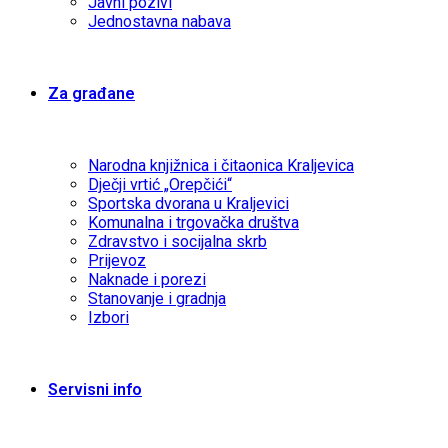
Javni pozivi
Jednostavna nabava
Za građane
Narodna knjižnica i čitaonica Kraljevica
Dječji vrtić „Orepčići“
Sportska dvorana u Kraljevici
Komunalna i trgovačka društva
Zdravstvo i socijalna skrb
Prijevoz
Naknade i porezi
Stanovanje i gradnja
Izbori
Servisni info