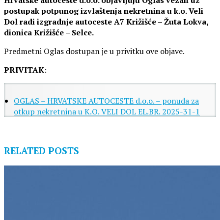
postupak potpunog izvlaštenja nekretnina u k.o. Veli
Dol radi izgradnje autoceste A7 Križišće – Žuta Lokva,
dionica Križišće – Selce.
Predmetni Oglas dostupan je u privitku ove objave.
PRIVITAK
:
OGLAS – HRVATSKE AUTOCESTE d.o.o. – ponuda za
otkup nekretnina u K.O. VELI DOL EL.BR. 2025-31-1
RELATED POSTS