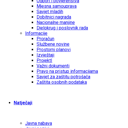
Odbori i povjerenstva
Mjesna samouprava
Savjet mladih
Dobitnici nagrada
Nacionalne manjine
Djelokrug i poslovnik rada
Informacije
Proračun
Službene novine
Prostorni planovi
Izvještaji
ProjektI
Važni dokumenti
Pravo na pristup informacijama
Savjet za zaštitu potrošača
Zaštita osobnih podataka
Natječaji
Javna nabava