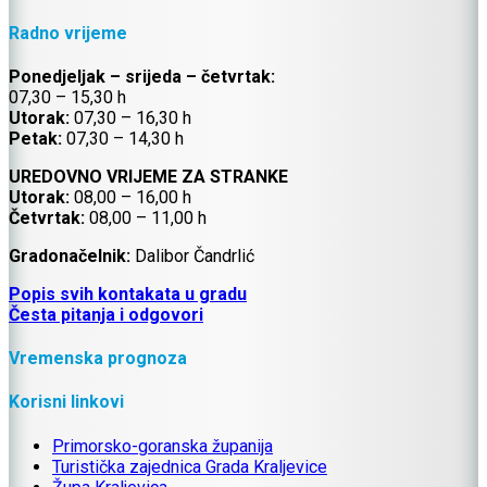
Radno vrijeme
Ponedjeljak – srijeda – četvrtak:
07,30 – 15,30 h
Utorak:
07,30 – 16,30 h
Petak:
07,30 – 14,30 h
UREDOVNO VRIJEME ZA STRANKE
Utorak:
08,00 – 16,00 h
Četvrtak:
08,00 – 11,00 h
Gradonačelnik:
Dalibor Čandrlić
Popis svih kontakata u gradu
Česta pitanja i odgovori
Vremenska prognoza
Korisni linkovi
Primorsko-goranska županija
Turistička zajednica Grada Kraljevice