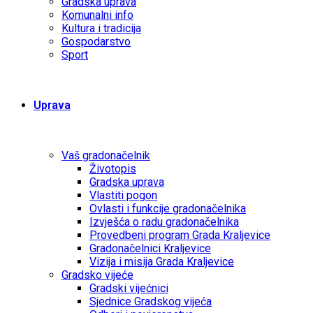
Gradska uprava
Komunalni info
Kultura i tradicija
Gospodarstvo
Sport
Uprava
Vaš gradonačelnik
Životopis
Gradska uprava
Vlastiti pogon
Ovlasti i funkcije gradonačelnika
Izvješća o radu gradonačelnika
Provedbeni program Grada Kraljevice
Gradonačelnici Kraljevice
Vizija i misija Grada Kraljevice
Gradsko vijeće
Gradski vijećnici
Sjednice Gradskog vijeća