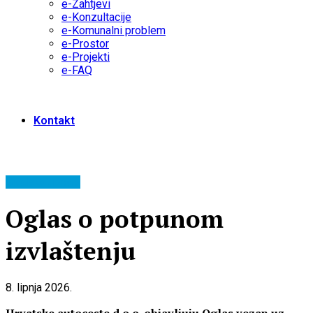
e-Zahtjevi
e-Konzultacije
e-Komunalni problem
e-Prostor
e-Projekti
e-FAQ
Kontakt
Gradska uprava
Oglas o potpunom
izvlaštenju
8. lipnja 2026.
Hrvatske autoceste d.o.o. objavljuju Oglas vezan uz