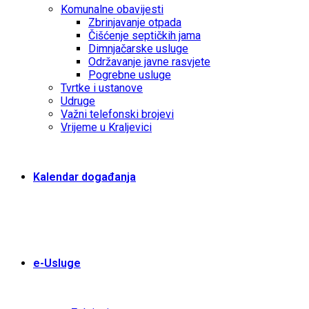
Komunalne obavijesti
Zbrinjavanje otpada
Čišćenje septičkih jama
Dimnjačarske usluge
Održavanje javne rasvjete
Pogrebne usluge
Tvrtke i ustanove
Udruge
Važni telefonski brojevi
Vrijeme u Kraljevici
Kalendar događanja
e-Usluge