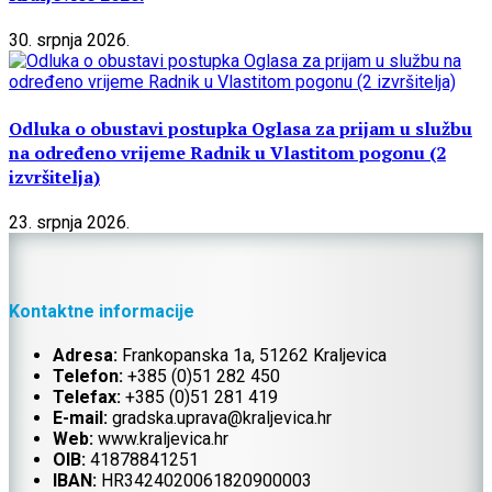
30. srpnja 2026.
Odluka o obustavi postupka Oglasa za prijam u službu
na određeno vrijeme Radnik u Vlastitom pogonu (2
izvršitelja)
23. srpnja 2026.
Kontaktne informacije
Adresa:
Frankopanska 1a, 51262 Kraljevica
Telefon:
+385 (0)51 282 450
Telefax:
+385 (0)51 281 419
E-mail:
gradska.uprava@kraljevica.hr
Web:
www.kraljevica.hr
OIB:
41878841251
IBAN:
HR
3424020061820900003