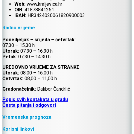
Web:
www.kraljevica.hr
OIB:
41878841251
IBAN:
HR
3424020061820900003
Radno vrijeme
Ponedjeljak – srijeda – četvrtak:
07,30 – 15,30 h
Utorak:
07,30 – 16,30 h
Petak:
07,30 – 14,30 h
UREDOVNO VRIJEME ZA STRANKE
Utorak:
08,00 – 16,00 h
Četvrtak:
08,00 – 11,00 h
Gradonačelnik:
Dalibor Čandrlić
Popis svih kontakata u gradu
Česta pitanja i odgovori
Vremenska prognoza
Korisni linkovi