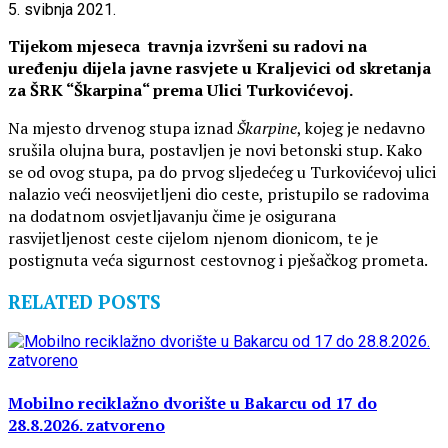
5. svibnja 2021.
Tijekom mjeseca travnja izvršeni su radovi na
uređenju dijela javne rasvjete u Kraljevici od skretanja
za ŠRK “Škarpina“ prema Ulici Turkovićevoj.
Na mjesto drvenog stupa iznad
Škarpine
, kojeg je nedavno
srušila olujna bura, postavljen je novi betonski stup. Kako
se od ovog stupa, pa do prvog sljedećeg u Turkovićevoj ulici
nalazio veći neosvijetljeni dio ceste, pristupilo se radovima
na dodatnom osvjetljavanju čime je osigurana
rasvijetljenost ceste cijelom njenom dionicom, te je
postignuta veća sigurnost cestovnog i pješačkog prometa.
RELATED POSTS
Mobilno reciklažno dvorište u Bakarcu od 17 do
28.8.2026. zatvoreno