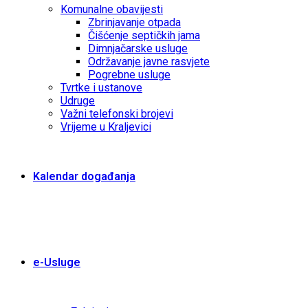
Komunalne obavijesti
Zbrinjavanje otpada
Čišćenje septičkih jama
Dimnjačarske usluge
Održavanje javne rasvjete
Pogrebne usluge
Tvrtke i ustanove
Udruge
Važni telefonski brojevi
Vrijeme u Kraljevici
Kalendar događanja
e-Usluge