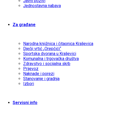
Javni pozivi
Jednostavna nabava
Za građane
Narodna knjižnica i čitaonica Kraljevica
Dječji vrtić „Orepčići“
Sportska dvorana u Kraljevici
Komunalna i trgovačka društva
Zdravstvo i socijalna skrb
Prijevoz
Naknade i porezi
Stanovanje i gradnja
Izbori
Servisni info