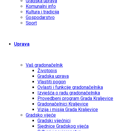
Gradska uprava
Komunalni info
Kultura i tradicija
Gospodarstvo
Sport
Uprava
Vaš gradonačelnik
Životopis
Gradska uprava
Vlastiti pogon
Ovlasti i funkcije gradonačelnika
Izvješća o radu gradonačelnika
Provedbeni program Grada Kraljevice
Gradonačelnici Kraljevice
Vizija i misija Grada Kraljevice
Gradsko vijeće
Gradski vijećnici
Sjednice Gradskog vijeća