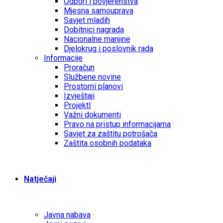
Odbori i povjerenstva
Mjesna samouprava
Savjet mladih
Dobitnici nagrada
Nacionalne manjine
Djelokrug i poslovnik rada
Informacije
Proračun
Službene novine
Prostorni planovi
Izvještaji
ProjektI
Važni dokumenti
Pravo na pristup informacijama
Savjet za zaštitu potrošača
Zaštita osobnih podataka
Natječaji
Javna nabava