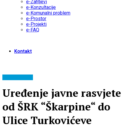
e-Zahtjevi
e-Konzultacije
e-Komunalni problem
e-Prostor
e-Projekti
e-FAQ
Kontakt
Komunalni info
Uređenje javne rasvjete
od ŠRK “Škarpine“ do
Ulice Turkovićeve