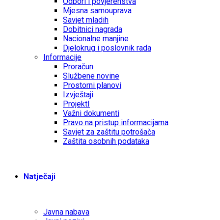
Odbori i povjerenstva
Mjesna samouprava
Savjet mladih
Dobitnici nagrada
Nacionalne manjine
Djelokrug i poslovnik rada
Informacije
Proračun
Službene novine
Prostorni planovi
Izvještaji
ProjektI
Važni dokumenti
Pravo na pristup informacijama
Savjet za zaštitu potrošača
Zaštita osobnih podataka
Natječaji
Javna nabava