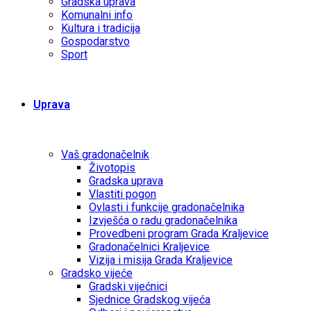
Gradska uprava
Komunalni info
Kultura i tradicija
Gospodarstvo
Sport
Uprava
Vaš gradonačelnik
Životopis
Gradska uprava
Vlastiti pogon
Ovlasti i funkcije gradonačelnika
Izvješća o radu gradonačelnika
Provedbeni program Grada Kraljevice
Gradonačelnici Kraljevice
Vizija i misija Grada Kraljevice
Gradsko vijeće
Gradski vijećnici
Sjednice Gradskog vijeća