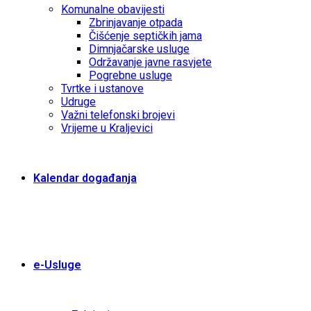
Komunalne obavijesti
Zbrinjavanje otpada
Čišćenje septičkih jama
Dimnjačarske usluge
Održavanje javne rasvjete
Pogrebne usluge
Tvrtke i ustanove
Udruge
Važni telefonski brojevi
Vrijeme u Kraljevici
Kalendar događanja
e-Usluge