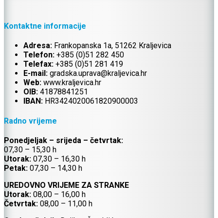
Kontaktne informacije
Adresa:
Frankopanska 1a, 51262 Kraljevica
Telefon:
+385 (0)51 282 450
Telefax:
+385 (0)51 281 419
E-mail:
gradska.uprava@kraljevica.hr
Web:
www.kraljevica.hr
OIB:
41878841251
IBAN:
HR
3424020061820900003
Radno vrijeme
Ponedjeljak – srijeda – četvrtak:
07,30 – 15,30 h
Utorak:
07,30 – 16,30 h
Petak:
07,30 – 14,30 h
UREDOVNO VRIJEME ZA STRANKE
Utorak:
08,00 – 16,00 h
Četvrtak:
08,00 – 11,00 h