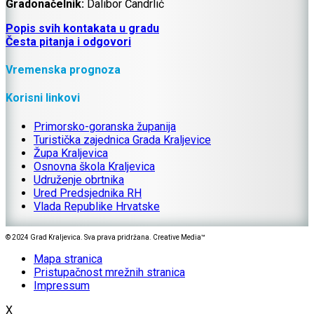
Gradonačelnik:
Dalibor Čandrlić
Popis svih kontakata u gradu
Česta pitanja i odgovori
Vremenska prognoza
Korisni linkovi
Primorsko-goranska županija
Turistička zajednica Grada Kraljevice
Župa Kraljevica
Osnovna škola Kraljevica
Udruženje obrtnika
Ured Predsjednika RH
Vlada Republike Hrvatske
© 2024 Grad Kraljevica. Sva prava pridržana. Creative Media™
Mapa stranica
Pristupačnost mrežnih stranica
Impressum
X