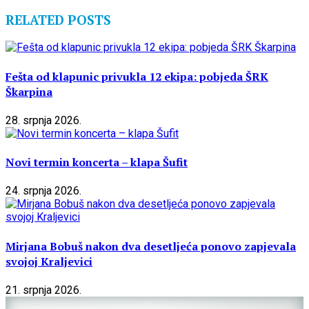
RELATED POSTS
Fešta od klapunic privukla 12 ekipa: pobjeda ŠRK
Škarpina
28. srpnja 2026.
Novi termin koncerta – klapa Šufit
24. srpnja 2026.
Mirjana Bobuš nakon dva desetljeća ponovo zapjevala
svojoj Kraljevici
21. srpnja 2026.