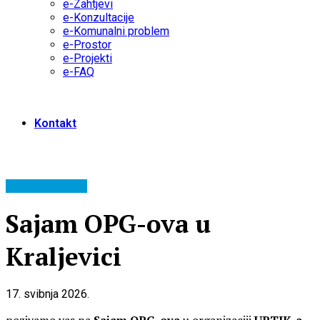
e-Zahtjevi
e-Konzultacije
e-Komunalni problem
e-Prostor
e-Projekti
e-FAQ
Kontakt
Kultura i tradicija
Sajam OPG-ova u
Kraljevici
17. svibnja 2026.
pozivamo vas na
Sajam OPG-ova
u organizaciji
UPTIK-a