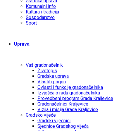
Gradska uprava
Komunalni info
Kultura i tradicija
Gospodarstvo
Sport
Uprava
Vaš gradonačelnik
Životopis
Gradska uprava
Vlastiti pogon
Ovlasti i funkcije gradonačelnika
Izvješća o radu gradonačelnika
Provedbeni program Grada Kraljevice
Gradonačelnici Kraljevice
Vizija i misija Grada Kraljevice
Gradsko vijeće
Gradski vijećnici
Sjednice Gradskog vijeća