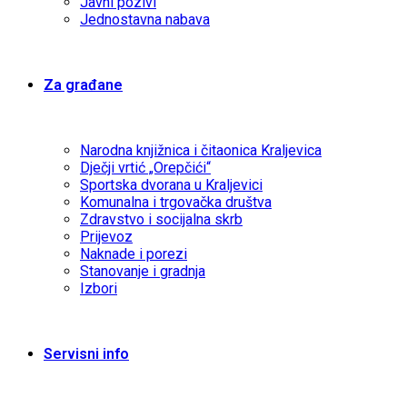
Javni pozivi
Jednostavna nabava
Za građane
Narodna knjižnica i čitaonica Kraljevica
Dječji vrtić „Orepčići“
Sportska dvorana u Kraljevici
Komunalna i trgovačka društva
Zdravstvo i socijalna skrb
Prijevoz
Naknade i porezi
Stanovanje i gradnja
Izbori
Servisni info