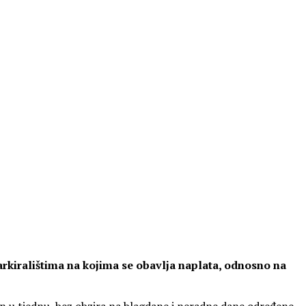
rkiralištima na kojima se obavlja naplata, odnosno na
dan u tjednu, bez obzira na blagdane i neradne dane određene