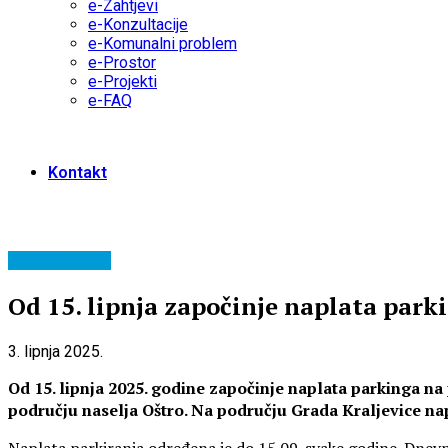
e-Zahtjevi
e-Konzultacije
e-Komunalni problem
e-Prostor
e-Projekti
e-FAQ
Kontakt
Komunalni info
Od 15. lipnja započinje naplata park
3. lipnja 2025.
Od 15. lipnja 2025. godine započinje naplata parkinga 
području naselja Oštro. Na području Grada Kraljevice napl
Naplata parkiranja određena je do 15.09. svake godine. Dnevn