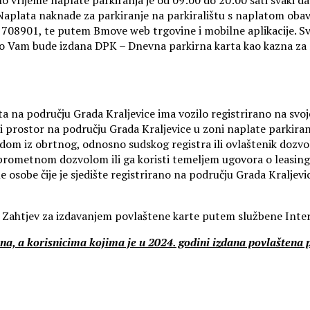
lata naknade za parkiranje na parkiralištu s naplatom obavl
08901, te putem Bmove web trgovine i mobilne aplikacije. Svi 
iko Vam bude izdana DPK – Dnevna parkirna karta kao kazna za n
ta na području Grada Kraljevice ima vozilo registrirano na svoj
vni prostor na području Grada Kraljevice u zoni naplate parki
vodom iz obrtnog, odnosno sudskog registra ili ovlaštenik dozv
m prometnom dozvolom ili ga koristi temeljem ugovora o leas
e osobe čije je sjedište registrirano na području Grada Kralj
ti Zahtjev za izdavanjem povlaštene karte putem službene Inte
na, a korisnicima kojima je u 2024. godini izdana povlaštena p