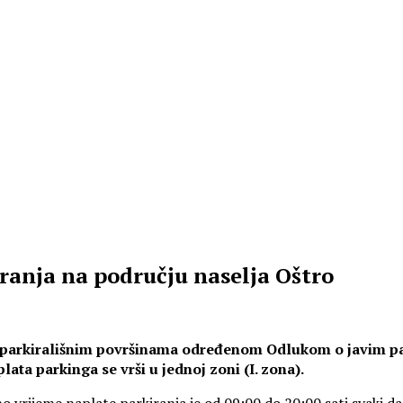
iranja na području naselja Oštro
na parkirališnim površinama određenom Odlukom o javim pa
ata parkinga se vrši u jednoj zoni (I. zona).
o vrijeme naplate parkiranja je od 09:00 do 20:00 sati svaki 