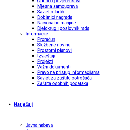
Odbori i povjerenstva
Mjesna samouprava
Savjet mladih
Dobitnici nagrada
Nacionalne manjine
Djelokrug i poslovnik rada
Informacije
Proračun
Službene novine
Prostorni planovi
Izvještaji
ProjektI
Važni dokumenti
Pravo na pristup informacijama
Savjet za zaštitu potrošača
Zaštita osobnih podataka
Natječaji
Javna nabava