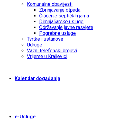
Komunalne obavijesti
Zbrinjavanje otpada
Čišćenje septičkih jama
Dimnjačarske usluge
Održavanje javne rasvjete
Pogrebne usluge
Tvrtke i ustanove
Udruge
Važni telefonski brojevi
Vrijeme u Kraljevici
Kalendar događanja
e-Usluge