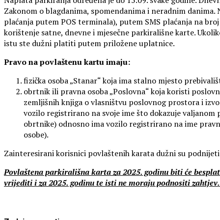
Zakonom o blagdanima, spomendanima i neradnim danima. Nap
plaćanja putem POS terminala), putem SMS plaćanja na broj 7
korištenje satne, dnevne i mjesečne parkirališne karte. Ukol
istu ste dužni platiti putem priložene uplatnice.
Pravo na povlaštenu kartu imaju:
fizička osoba „Stanar“ koja ima stalno mjesto prebivališ
obrtnik ili pravna osoba „Poslovna“ koja koristi poslo
zemljišnih knjiga o vlasništvu poslovnog prostora i iz
vozilo registrirano na svoje ime što dokazuje valjano
obrtnike) odnosno ima vozilo registrirano na ime pravn
osobe).
Zainteresirani korisnici povlaštenih karata dužni su podnije
Povlaštena parkirališna karta za 2025. godinu biti će besplat
vrijediti i za 2025. godinu te isti ne moraju podnositi zahtjev.