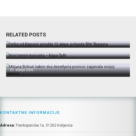
Fešta od klapunic privukla 12 ekipa:
pobjeda ŠRK Škarpina
RELATED POSTS
28. srpnja 2026.
Novi termin koncerta – klapa Šufit
24. srpnja 2026.
Mirjana Bobuš nakon dva desetljeća ponovo
zapjevala svojoj Kraljevici
21. srpnja 2026.
KONTAKTNE INFORMACIJE
Adresa:
Frankopanska 1a, 51262 Kraljevica