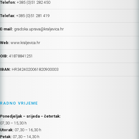
Telefon:
+385 (0)51 282 450
Telefax:
+385 (0)51 281 419
E-mail:
gradska.uprava@kraljevica.hr
Web:
www.kraljevica.hr
OIB:
41878841251
IBAN:
HR
3424020061820900003
RADNO VRIJEME
Ponedjeljak – srijeda – četvrtak:
07,30 – 15,30 h
Utorak:
07,30 – 16,30 h
Petak:
07,30 – 14,30 h