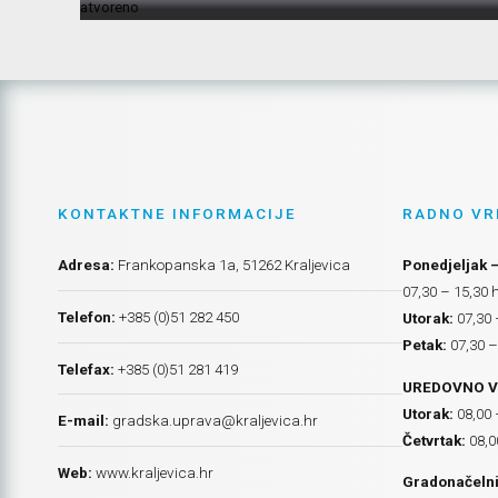
KONTAKTNE INFORMACIJE
RADNO VR
Adresa:
Frankopanska 1a, 51262 Kraljevica
Ponedjeljak –
07,30 – 15,30 
Telefon:
+385 (0)51 282 450
Utorak:
07,30 
Petak:
07,30 –
Telefax:
+385 (0)51 281 419
UREDOVNO V
Utorak:
08,00 
E-mail:
gradska.uprava@kraljevica.hr
Četvrtak:
08,0
Web:
www.kraljevica.hr
Gradonačelni