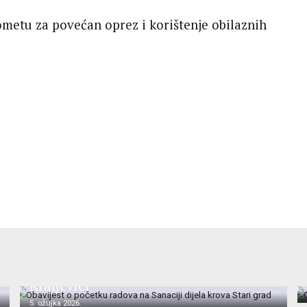
ometu za povećan oprez i korištenje obilaznih
Obavijest o početku radova na Sanaciji
dijela krova Stari grad Zrinskih u
Kraljevici
5. ožujka 2026.