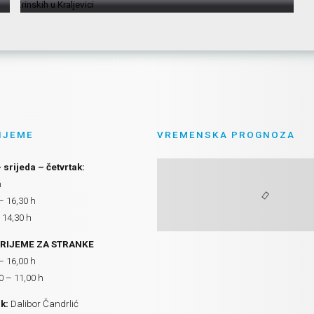
IJEME
VREMENSKA PROGNOZA
 srijeda – četvrtak:
h
– 16,30 h
 14,30 h
RIJEME ZA STRANKE
– 16,00 h
0 – 11,00 h
k:
Dalibor Čandrlić