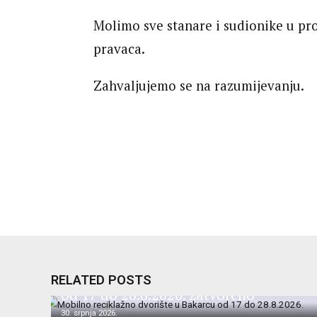
Molimo sve stanare i sudionike u pr
pravaca.
Zahvaljujemo se na razumijevanju.
Mobilno reciklažno dvorište u Bakarcu
RELATED POSTS
od 17 do 28.8.2026. zatvoreno
30. srpnja 2026.