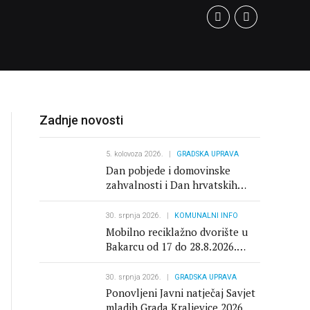
Zadnje novosti
5. kolovoza 2026.
GRADSKA UPRAVA
Dan pobjede i domovinske
zahvalnosti i Dan hrvatskih
branitelja
30. srpnja 2026.
KOMUNALNI INFO
Mobilno reciklažno dvorište u
Bakarcu od 17 do 28.8.2026.
zatvoreno
30. srpnja 2026.
GRADSKA UPRAVA
Ponovljeni Javni natječaj Savjet
mladih Grada Kraljevice 2026.