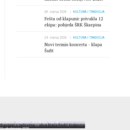
28. srpnja 2026.
KULTURA I TRADICIJA
Fešta od klapunic privukla 12
ekipa: pobjeda ŠRK Škarpina
24. srpnja 2026.
KULTURA I TRADICIJA
Novi termin koncerta - klapa
Šufit
Obavijest o radovima – ulica
Braće Radić Kraljevica
11. studenoga 2025.