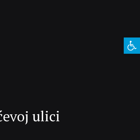
Open 
evoj ulici