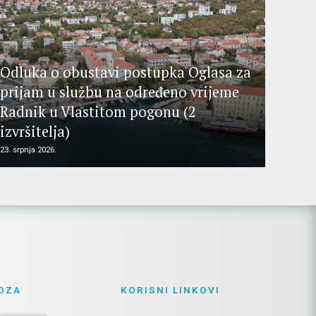
Odluka o obustavi postupka Oglasa za
prijam u službu na određeno vrijeme
Radnik u Vlastitom pogonu (2
izvršitelja)
23. srpnja 2026.
OZA
KORISNI LINKOVI