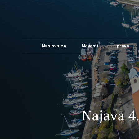
Naslovnica
Novosti
Uprava
Životopis
Gradska uprava
Najava 4.
Vlastiti pogon
Ovlasti i funkcije gradonačelnika