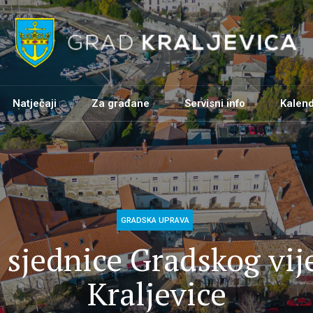
Natječaji
Za građane
Servisni info
Kalen
Gradski vijećnici
GRADSKA UPRAVA
Sjednice Gradskog vijeća
 sjednice Gradskog vi
Odbori i povjerenstva
Kraljevice
Mjesna samouprava