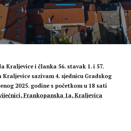
Savjet mladih
Dobitnici nagrada
Nacionalne manjine
Djelokrug i poslovnik rada
Kraljevice i članka 56. stavak 1. i 57.
 Kraljevice sazivam 4. sjednicu Gradskog
udenog 2025. godine s početkom u 18 sati
ijećnici,
Frankopanska 1a, Kraljevica