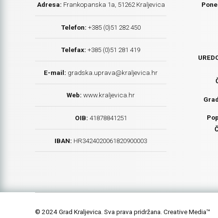
Adresa:
Frankopanska 1a, 51262 Kraljevica
Poned
Telefon:
+385 (0)51 282 450
Telefax:
+385 (0)51 281 419
UREDO
E-mail:
gradska.uprava@kraljevica.hr
Web:
www.kraljevica.hr
Grad
Pop
OIB:
41878841251
Č
IBAN:
HR
3424020061820900003
© 2024 Grad Kraljevica. Sva prava pridržana. Creative Media™