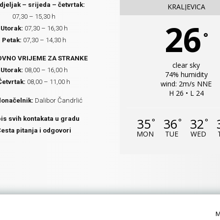
jeljak – srijeda – četvrtak:
KRALJEVICA
07,30 – 15,30 h
26
Utorak:
07,30 – 16,30 h
°
Petak:
07,30 – 14,30 h
VNO VRIJEME ZA STRANKE
clear sky
Utorak:
08,00 – 16,00 h
74% humidity
Četvrtak:
08,00 – 11,00 h
wind: 2m/s NNE
H 26 • L 24
onačelnik:
Dalibor Čandrlić
is svih kontakata u gradu
35
36
32
°
°
°
esta pitanja i odgovori
MON
TUE
WED
M