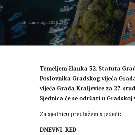
Izvješća o radu gradonačelnika
20. studenoga 2025.
Provedbeni program Grada Kraljevice
Gradonačelnici Kraljevice
Vizija i misija Grada Kraljevice
Temeljem članka 32. Statuta Grada 
Poslovnika Gradskog vijeća Grada
vijeća Grada Kraljevice za 27. st
Sjednica će se održati u Gradskoj v
Za sjednicu predlažem sljedeći:
DNEVNI RED