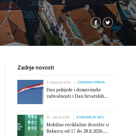
ProjektI
Važni dokumenti
Pravo na pristup informacijama
Savjet za zaštitu potrošača
Zadnje novosti
Zaštita osobnih podataka
5. kolovoza 2026.
GRADSKA UPRAVA
Dan pobjede i domovinske
zahvalnosti i Dan hrvatskih
branitelja
30. srpnja 2026.
KOMUNALNI INFO
Mobilno reciklažno dvorište u
Bakarcu od 17 do 28.8.2026.