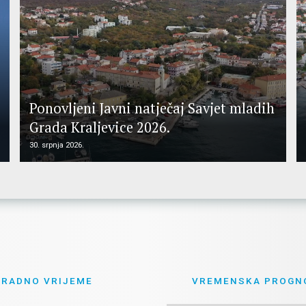
Ponovljeni Javni natječaj Savjet mladih
Grada Kraljevice 2026.
30. srpnja 2026.
RADNO VRIJEME
VREMENSKA PROGN