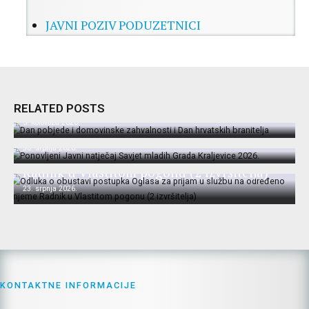
JAVNI POZIV PODUZETNICI
Dan pobjede i domovinske zahvalnosti i Dan
hrvatskih branitelja
RELATED POSTS
Ponovljeni Javni natječaj Savjet mladih
5. kolovoza 2026.
Grada Kraljevice 2026.
Odluka o obustavi postupka Oglasa za
30. srpnja 2026.
prijam u službu na određeno vrijeme
Radnik u Vlastitom pogonu (2 izvršitelja)
23. srpnja 2026.
KONTAKTNE INFORMACIJE