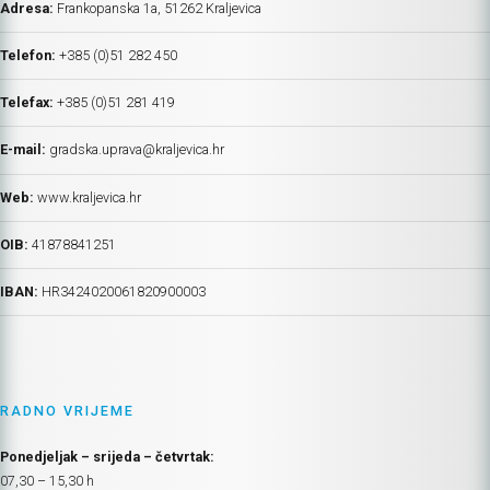
Adresa:
Frankopanska 1a, 51262 Kraljevica
Telefon:
+385 (0)51 282 450
Telefax:
+385 (0)51 281 419
E-mail:
gradska.uprava@kraljevica.hr
Web:
www.kraljevica.hr
OIB:
41878841251
IBAN:
HR
3424020061820900003
RADNO VRIJEME
Ponedjeljak – srijeda – četvrtak:
07,30 – 15,30 h