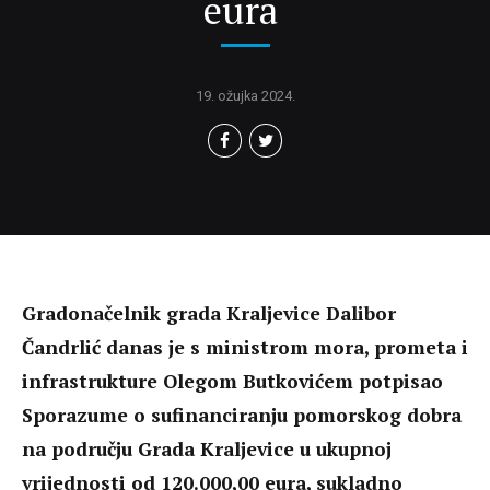
eura
19. ožujka 2024.
Gradonačelnik grada Kraljevice Dalibor
Čandrlić danas je s ministrom mora, prometa i
infrastrukture Olegom Butkovićem potpisao
Sporazume o sufinanciranju pomorskog dobra
na području Grada Kraljevice u ukupnoj
vrijednosti od 120.000,00 eura, sukladno