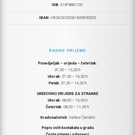
OIB:
41878841251
IBAN:
HR
3424020061820900003
RADNO VRIJEME
Ponedjeljak – srijeda – četvrtak:
07,30 – 15,30 h
Utorak:
07,30 – 16,30 h
Petak:
07,30 – 14,30 h
UREDOVNO VRIJEME ZA STRANKE
Utorak:
08,00 – 16,00 h
Četvrtak:
08,00 – 11,00 h
Gradonačelnik:
Dalibor Čandrlić
Popis svih kontakata u gradu
Česta pitanja i odgovori