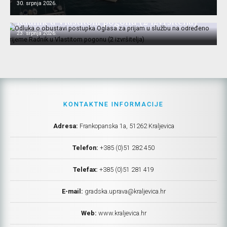
30. srpnja 2026.
prijam u službu na određeno vrijeme
Radnik u Vlastitom pogonu (2 izvršitelja)
23. srpnja 2026.
KONTAKTNE INFORMACIJE
Adresa:
Frankopanska 1a, 51262 Kraljevica
Telefon:
+385 (0)51 282 450
Telefax:
+385 (0)51 281 419
E-mail:
gradska.uprava@kraljevica.hr
Web:
www.kraljevica.hr