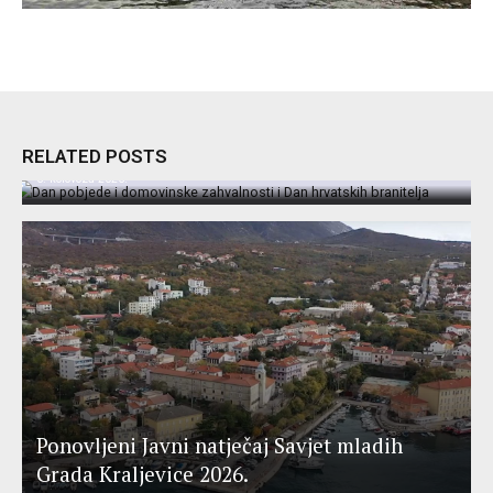
Dan pobjede i domovinske zahvalnosti i Dan
hrvatskih branitelja
RELATED POSTS
5. kolovoza 2026.
Ponovljeni Javni natječaj Savjet mladih
Grada Kraljevice 2026.
Odluka o obustavi postupka Oglasa za