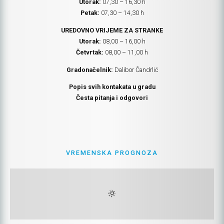
Utorak:
07,30 – 16,30 h
Petak:
07,30 – 14,30 h
UREDOVNO VRIJEME ZA STRANKE
Utorak:
08,00 – 16,00 h
Četvrtak:
08,00 – 11,00 h
Gradonačelnik:
Dalibor Čandrlić
Popis svih kontakata u gradu
Česta pitanja i odgovori
VREMENSKA PROGNOZA