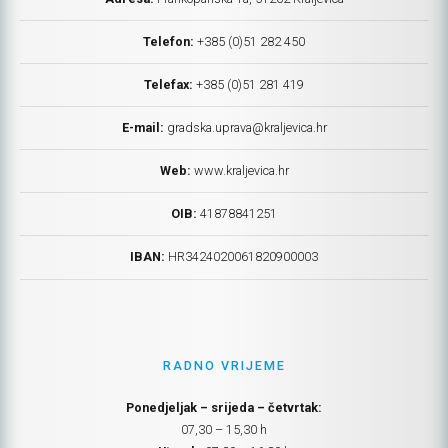
Telefon:
+385 (0)51 282 450
Telefax:
+385 (0)51 281 419
E-mail:
gradska.uprava@kraljevica.hr
Web:
www.kraljevica.hr
OIB:
41878841251
IBAN:
HR
3424020061820900003
RADNO VRIJEME
Ponedjeljak – srijeda – četvrtak:
07,30 – 15,30 h