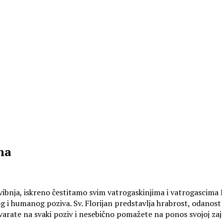
na
svibnja, iskreno čestitamo svim vatrogaskinjima i vatrogascim
 i humanog poziva. Sv. Florijan predstavlja hrabrost, odanost
arate na svaki poziv i nesebično pomažete na ponos svojoj zajed