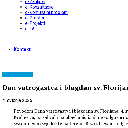
e-Zahtjevi
e-Konzultacije
e-Komunalni problem
e-Prostor
e-Projekti
e-FAQ
Kontakt
Gradska uprava
Dan vatrogastva i blagdan sv. Florija
4. svibnja 2025.
Povodom Dana vatrogastva i blagdana sv. Florijana, 4. 
Kraljevica, uz zahvalu na obavljanju iznimno odgovornog
svakodnevno svjedočite na terenu. Bez oklijevanja odgov