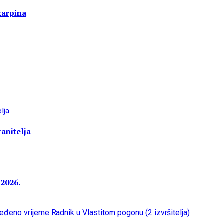
karpina
anitelja
 2026.