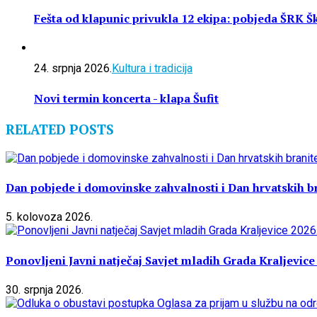
Fešta od klapunic privukla 12 ekipa: pobjeda ŠRK Š
24. srpnja 2026.
Kultura i tradicija
Novi termin koncerta - klapa Šufit
RELATED POSTS
Dan pobjede i domovinske zahvalnosti i Dan hrvatskih br
5. kolovoza 2026.
Ponovljeni Javni natječaj Savjet mladih Grada Kraljevice
30. srpnja 2026.