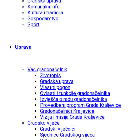
Gradska uprava
Komunalni info
Kultura i tradicija
Gospodarstvo
Sport
Uprava
Vaš gradonačelnik
Životopis
Gradska uprava
Vlastiti pogon
Ovlasti i funkcije gradonačelnika
Izvješća o radu gradonačelnika
Provedbeni program Grada Kraljevice
Gradonačelnici Kraljevice
Vizija i misija Grada Kraljevice
Gradsko vijeće
Gradski vijećnici
Sjednice Gradskog vijeća