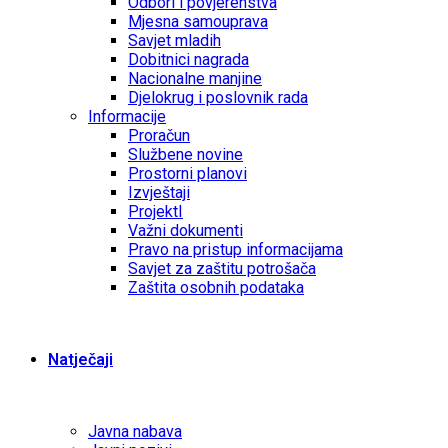
Odbori i povjerenstva
Mjesna samouprava
Savjet mladih
Dobitnici nagrada
Nacionalne manjine
Djelokrug i poslovnik rada
Informacije
Proračun
Službene novine
Prostorni planovi
Izvještaji
ProjektI
Važni dokumenti
Pravo na pristup informacijama
Savjet za zaštitu potrošača
Zaštita osobnih podataka
Natječaji
Javna nabava