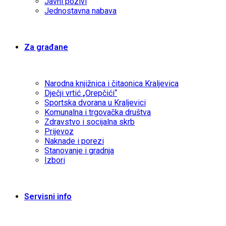
Javni pozivi
Jednostavna nabava
Za građane
Narodna knjižnica i čitaonica Kraljevica
Dječji vrtić „Orepčići“
Sportska dvorana u Kraljevici
Komunalna i trgovačka društva
Zdravstvo i socijalna skrb
Prijevoz
Naknade i porezi
Stanovanje i gradnja
Izbori
Servisni info