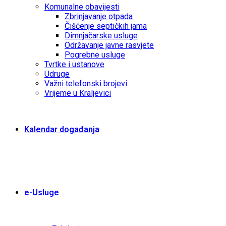
Komunalne obavijesti
Zbrinjavanje otpada
Čišćenje septičkih jama
Dimnjačarske usluge
Održavanje javne rasvjete
Pogrebne usluge
Tvrtke i ustanove
Udruge
Važni telefonski brojevi
Vrijeme u Kraljevici
Kalendar događanja
e-Usluge